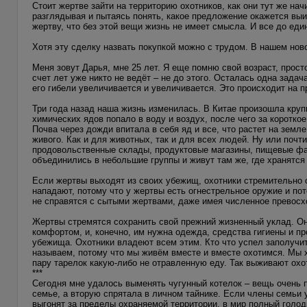
Стоит жертве зайти на территорию охотников, как они тут же на
разглядывая и пытаясь понять, какое предложение окажется в
жертву, что без этой вещи жизнь не имеет смысла. И все до един
Хотя эту сделку назвать покупкой можно с трудом. В нашем но
Меня зовут Дарья, мне 25 лет. Я еще помню свой возраст, прост
счет лет уже никто не ведёт – не до этого. Осталась одна зада
его гибели увеличивается и увеличивается. Это происходит на п
Три года назад наша жизнь изменилась. В Китае произошла круп
химических ядов попало в воду и воздух, после чего за коротк
Почва через дожди впитала в себя яд и все, что растет на земл
живого. Как и для животных, так и для всех людей. Ну или почт
продовольственные склады, продуктовые магазины, пищевые фаб
объединились в небольшие группы и живут там же, где хранятся
Если жертвы выходят из своих убежищ, охотники стремительно о
нападают, потому что у жертвы есть огнестрельное оружие и по
не справятся с сытыми жертвами, даже имея численное превосх
Жертвы стремятся сохранить свой прежний жизненный уклад. 
комфортом, и, конечно, им нужна одежда, средства гигиены и пр
убежища. Охотники владеют всем этим. Кто что успел заполучит
называем, потому что мы живём вместе и вместе охотимся. Мы 
пару тарелок какую-либо не отравленную еду. Так выживают охо
***
Сегодня мне удалось выменять чугунный котелок – вещь очень п
семье, а вторую спрятала в личном тайнике. Если члены семьи 
выгонят за пределы охраняемой территории, в мир полный голод