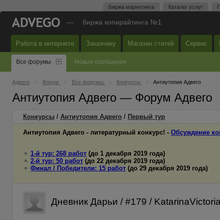
Биржа маркетинга
Каталог услуг
П
—
биржа копирайтинга №1
Работа в интернете
Заказчику
Магазин статей
Сервис
Все форумы
Новые сообщения
Адвего
Форум
Все форумы
Конкурсы
Антиутопия Адвего
Антиутопия Адвего — Форум Адвего
Конкурсы
/
Антиутопия Адвего
/
Первый
тур
Антиутопия Адвего - литературный конкурс! -
Обсуждение ко
1-й тур: 268 работ
(до 1 декабря 2019 года)
2-й тур: 50 работ
(до 22 декабря 2019 года)
Финал / Победители: 15 работ
(до 29 декабря 2019 года)
Дневник Дарьи / #179 / KatarinaVictori