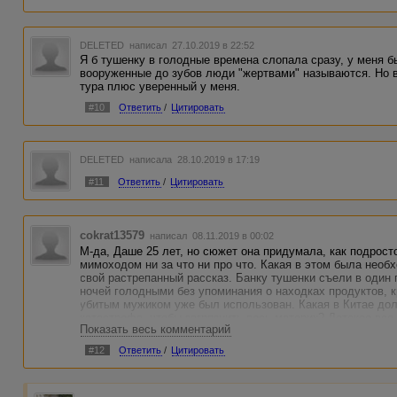
DELETED
написал 27.10.2019 в 22:52
Я б тушенку в голодные времена слопала сразу, у меня б
вооруженные до зубов люди "жертвами" называются. Но 
тура плюс уверенный у меня.
#10
Ответить
/
Цитировать
DELETED
написала 28.10.2019 в 17:19
#11
Ответить
/
Цитировать
cokrat13579
написал 08.11.2019 в 00:02
М-да, Даше 25 лет, но сюжет она придумала, как подрост
мимоходом ни за что ни про что. Какая в этом была необ
свой растрепанный рассказ. Банку тушенки съели в один 
ночей голодными без упоминания о находках продуктов, 
убитым мужиком уже был использован. Какая в Китае до
катастрофа, чтобы загрязнить весь материк? Детское все 
Показать весь комментарий
#12
Ответить
/
Цитировать