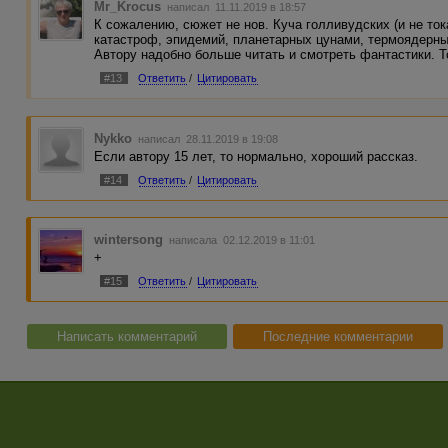
Mr_Krocus
написал 11.11.2019 в 18:57
К сожалению, сюжет не нов. Куча голливудских (и не ток
катастроф, эпидемий, планетарных цунами, термоядерн
Автору надобно больше читать и смотреть фантастики. Т
#13
Ответить
/
Цитировать
Nykko
написал 28.11.2019 в 19:08
Если автору 15 лет, то нормально, хороший рассказ.
#14
Ответить
/
Цитировать
wintersong
написала 02.12.2019 в 11:01
+
#15
Ответить
/
Цитировать
Написать комментарий
Последние комментарии