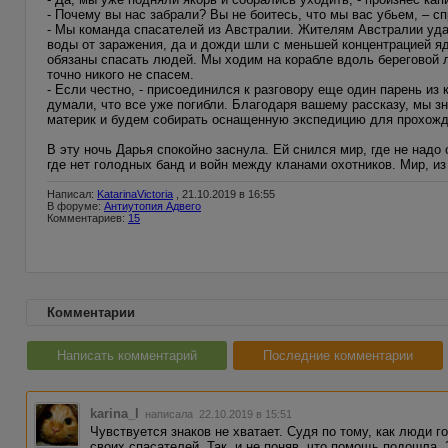
- Почему вы нас забрали? Вы не боитесь, что мы вас убьем, – 
- Мы команда спасателей из Австралии. Жителям Австралии уда
воды от заражения, да и дожди шли с меньшей концентрацией я
обязаны спасать людей. Мы ходим на корабле вдоль береговой л
точно никого не спасем.
- Если честно, - присоединился к разговору еще один парень из 
думали, что все уже погибли. Благодаря вашему рассказу, мы з
материк и будем собирать оснащенную экспедицию для прохожд
В эту ночь Дарья спокойно заснула. Ей снился мир, где не надо
где нет голодных банд и войн между кланами охотников. Мир, и
Написал:
KatarinaVictoria
, 21.10.2019 в 16:55
В форуме:
Антиутопия Адвего
Комментариев:
15
Комментарии
Написать комментарий
Последние комментарии
karina_l
написала 22.10.2019 в 15:51
Чувствуется знаков не хватает. Судя по тому, как люди г
своих спасателей. Так, и не поняв, что помощь подошла. 