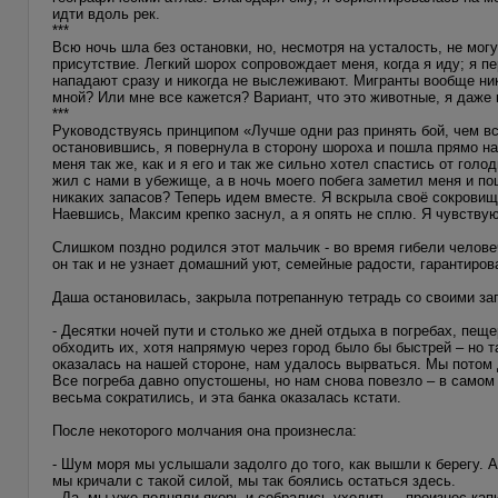
идти вдоль рек.
***
Всю ночь шла без остановки, но, несмотря на усталость, не мог
присутствие. Легкий шорох сопровождает меня, когда я иду; я пе
нападают сразу и никогда не выслеживают. Мигранты вообще ник
мной? Или мне все кажется? Вариант, что это животные, я даже
***
Руководствуясь принципом «Лучше одни раз принять бой, чем все
остановившись, я повернула в сторону шороха и пошла прямо на
меня так же, как и я его и так же сильно хотел спастись от гол
жил с нами в убежище, а в ночь моего побега заметил меня и пош
никаких запасов? Теперь идем вместе. Я вскрыла своё сокрови
Наевшись, Максим крепко заснул, а я опять не сплю. Я чувствую
Слишком поздно родился этот мальчик - во время гибели челове
он так и не узнает домашний уют, семейные радости, гарантиров
Даша остановилась, закрыла потрепанную тетрадь со своими зап
- Десятки ночей пути и столько же дней отдыха в погребах, пещ
обходить их, хотя напрямую через город было бы быстрей – но 
оказалась на нашей стороне, нам удалось вырваться. Мы потом 
Все погреба давно опустошены, но нам снова повезло – в самом
весьма сократились, и эта банка оказалась кстати.
После некоторого молчания она произнесла:
- Шум моря мы услышали задолго до того, как вышли к берегу. А
мы кричали с такой силой, мы так боялись остаться здесь.
- Да, мы уже подняли якорь и собрались уходить, - произнес кап