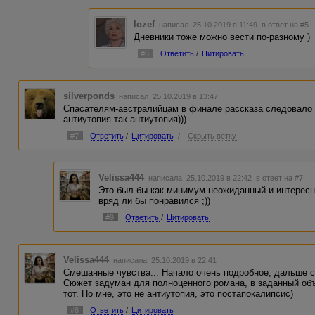
Iozef
написал 25.10.2019 в 11:49
в ответ на #5
Дневники тоже можно вести по-разному )
#6
Ответить
/
Цитировать
silverponds
написал 25.10.2019 в 13:47
Спасателям-австралийцам в финале рассказа следовало 
антиутопия так антиутопия)))
#7
Ответить
/
Цитировать
/
Скрыть ветку
Velissa444
написала 25.10.2019 в 22:42
в ответ на #7
Это был бы как минимум неожиданный и интересн
вряд ли бы понравился ;))
#9
Ответить
/
Цитировать
Velissa444
написала 25.10.2019 в 22:41
Смешанные чувства... Начало очень подробное, дальше с
Сюжет задуман для полноценного романа, в заданный объ
тот. По мне, это не антиутопия, это постапокалипсис)
#8
Ответить
/
Цитировать