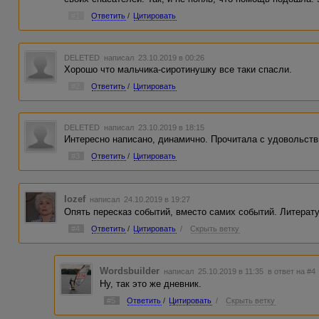
#1
Ответить
/
Цитировать
DELETED
написал 23.10.2019 в 00:26
Хорошо что мальчика-сиротинушку все таки спасли.
#2
Ответить
/
Цитировать
DELETED
написал 23.10.2019 в 18:15
Интересно написано, динамично. Прочитала с удовольств
#3
Ответить
/
Цитировать
Iozef
написал 24.10.2019 в 19:27
Опять пересказ событий, вместо самих событий. Литерату
#4
Ответить
/
Цитировать
/
Скрыть ветку
Wordsbuilder
написал 25.10.2019 в 11:35
в ответ на #4
Ну, так это же дневник.
#5
Ответить
/
Цитировать
/
Скрыть ветку