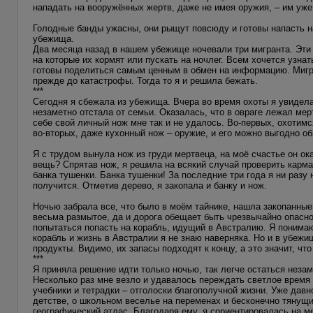
нападать на вооружённых жертв, даже не имея оружия, – им уже 
Голодные банды ужасны, они рыщут повсюду и готовы напасть на
убежища.
Два месяца назад в нашем убежище ночевали три мигранта. Эти 
на которые их кормят или пускать на ночлег. Всем хочется узнат
готовы поделиться самым ценным в обмен на информацию. Мигран
прежде до катастрофы. Тогда то я и решила бежать.
***
Сегодня я сбежала из убежища. Вчера во время охоты я увидела 
незаметно отстала от семьи. Оказалась, что в овраге лежал мер
себе свой личный нож мне так и не удалось. Во-первых, охотим
во-вторых, даже кухонный нож – оружие, и его можно выгодно о
Я с трудом вынула нож из груди мертвеца, на моё счастье он ок
вещь? Спрятав нож, я решила на всякий случай проверить карма
банка тушенки. Банка тушенки! За последние три года я ни разу 
получится. Отметив дерево, я закопала и банку и нож.
Ночью забрала все, что было в моём тайнике, нашла закопанны
весьма размытое, да и дорога обещает быть чрезвычайно опасно
попытаться попасть на корабль, идущий в Австралию. Я понимаю
корабль и жизнь в Австралии я не знаю наверняка. Но и в убежи
продукты. Видимо, их запасы подходят к концу, а это значит, что
***
Я приняла решение идти только ночью, так легче остаться неза
Несколько раз мне везло и удавалось переждать светлое время
учебники и тетрадки – отголоски благополучной жизни. Уже давн
детстве, о школьном веселье на переменах и бесконечно тянущих
географический атлас. Благодаря ему, я сориентировалась на м