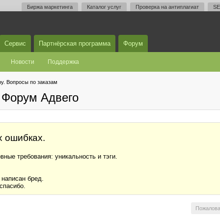
Биржа маркетинга
Каталог услуг
Проверка на антиплагиат
SE
Сервис
Партнёрская программа
Форум
Новости
Поддержка
у. Вопросы по заказам
 Форум Адвего
х ошибках.
вные требования: уникальность и тэги.
 написан бред.
спасибо.
Пожалова