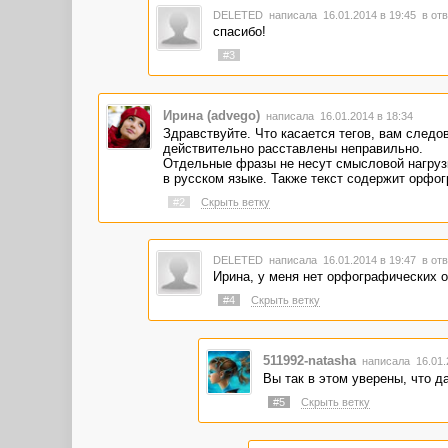
<li>грибы</li>
DELETED
написала 16.01.2014 в 19:45
в отв
</ul>
спасибо!
Не переживайте, всегда смотрите статистику о
#3
Вас получилось. Заказчики не обязаны расск
Удачи!
Ирина (advego)
написала 16.01.2014 в 18:34
Здравствуйте. Что касается тегов, вам следо
действительно расставлены неправильно.
Отдельные фразы не несут смысловой нагрузк
в русском языке. Также текст содержит орфо
#2
Скрыть ветку
DELETED
написала 16.01.2014 в 19:47
в отв
Ирина, у меня нет орфографических о
#4
Скрыть ветку
511992-natasha
написала 16.01.
Вы так в этом уверены, что 
#5
Скрыть ветку