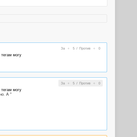
За
5
/
Против
0
 тегам могу
За
5
/
Против
0
 тегам могу
о. А "