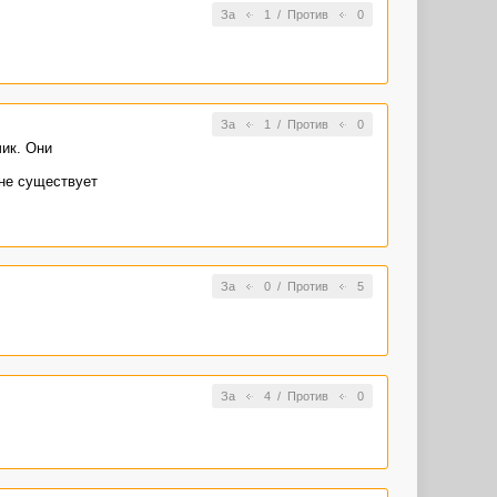
За
1
/
Против
0
ь в ТЗ, как у
За
1
/
Против
0
чик. Они
 не существует
За
0
/
Против
5
За
4
/
Против
0