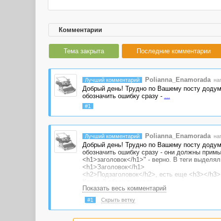
Комментарии
Тема закрыта
Последние комментарии
Polianna_Enamorada
Лучший комментарий
нап
Добрый день! Трудно по Вашему посту додумат
обозначить ошибку сразу -
...
#1
Polianna_Enamorada
Лучший комментарий
нап
Добрый день! Трудно по Вашему посту додумат
обозначить ошибку сразу - они должны примыка
<h1>заголовок</h1>" - верно. В теги выделял
<h1>Заголовок</h1>
<h2>Подзаголовок</h2>, есть еще <h3></h3>
Каждый абзац выделять
Показать весь комментарий
<p>Абзац</p>
Маркированный список, например, выделяетс
#1
Скрыть ветку
<ul>
<li>овощи</li>
<li>фрукты</li>