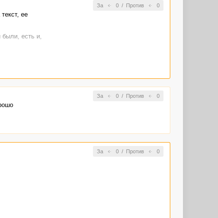
За
0
/
Против
0
текст, ее
были, есть и,
 высказывания,
ись живы);
Самое
ое
За
0
/
Против
0
иниц):
рошо
го не
едложенной
 предложенной
тавке каждый
За
0
/
Против
0
узнать многое
, смешение
ворить
на русском