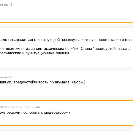
ет на #1
тказов заказчика, на всякий случай. Не берите работу, если сомневаетес
азывать каждому про теги и прочие премудрости.
вало ознакомиться с инструкцией, ссылку на которую предоставил заказ
и, возможно, из-за синтаксических ошибок. Слова "вредоустойчивость"
графические и пунктуационные ошибки.
ет на #2
шибок. вредоустойчивость придумала, каюсь.)
2014 в 19:52
в ответ на #4
даже решили поспорить с модератором?