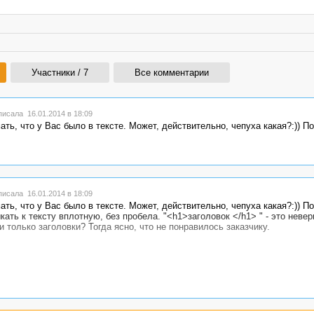
Участники / 7
Все комментарии
исала 16.01.2014 в 18:09
ь, что у Вас было в тексте. Может, действительно, чепуха какая?:)) По
исала 16.01.2014 в 18:09
ь, что у Вас было в тексте. Может, действительно, чепуха какая?:)) По
ть к тексту вплотную, без пробела. "<h1>заголовок </h1> " - это неверн
и только заголовки? Тогда ясно, что не понравилось заказчику.
я