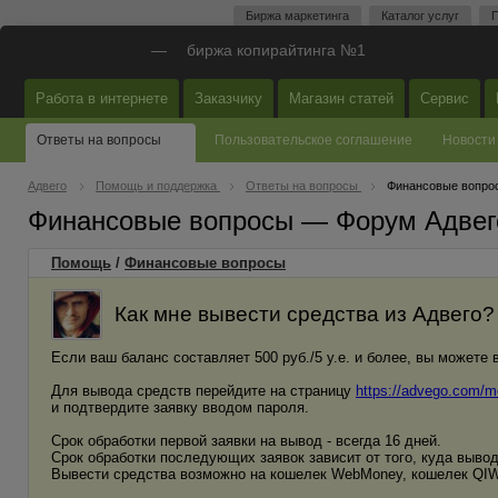
Биржа маркетинга
Каталог услуг
П
—
биржа копирайтинга №1
Работа в интернете
Заказчику
Магазин статей
Сервис
Ответы на вопросы
Пользовательское соглашение
Новости
Адвего
Помощь и поддержка
Ответы на вопросы
Финансовые вопро
Финансовые вопросы — Форум Адвег
Помощь
/
Финансовые вопросы
Как мне вывести средства из Адвего?
Если ваш баланс составляет 500 руб./5 у.е. и более, вы можете 
Для вывода средств перейдите на страницу
https://advego.com/m
и подтвердите заявку вводом пароля.
Срок обработки первой заявки на вывод - всегда 16 дней.
Срок обработки последующих заявок зависит от того, куда вывод
Вывести средства возможно на кошелек WebMoney, кошелек QIWI