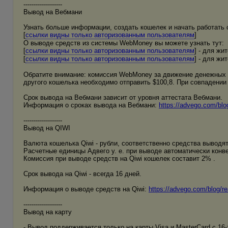
-------------------
Вывод на Вебмани
Узнать больше информации, создать кошелек и начать работать
[
ссылки видны только авторизованным пользователям
]
О выводе средств из системы WebMoney вы можете узнать тут:
[
ссылки видны только авторизованным пользователям
] - для жи
[
ссылки видны только авторизованным пользователям
] - для жи
Обратите внимание: комиссия WebMoney за движение денежных с
другого кошелька необходимо отправить $100,8. При совпадении
Срок вывода на Вебмани зависит от уровня аттестата Вебмани.
Информация о сроках вывода на Вебмани:
https://advego.com/blo
-------------------
Вывод на QIWI
Валюта кошелька Qiwi - рубли, соответственно средства выводят
Расчетные единицы Адвего у. е. при выводе автоматически кон
Комиссия при выводе средств на Qiwi кошелек составит 2% .
Срок вывода на Qiwi - всегда 16 дней.
Информация о выводе средств на Qiwi:
https://advego.com/blog/r
-------------------
Вывод на карту
- Вывод поддерживается только на карты Visa и MasterCard с 16