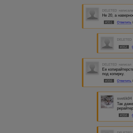
DELETED
написала
Не 20, а наверно
#351
Ответить
DELETED
#352
DELETED
написал 
Ее копирайтерст
под копирку.
#356
Ответить
svetik04
Так даже
рерайтер
#358
DELETED