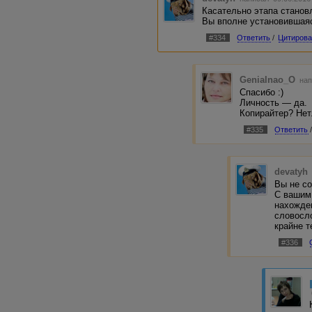
Касательно этапа становл
Вы вполне установившаяс
#334
Ответить
/
Цитирова
Genialnao_O
нап
Спасибо :)
Личность — да.
Копирайтер? Нет
#335
Ответить
devatyh
Вы не со
С вашим
нахожде
словосл
крайне т
#336