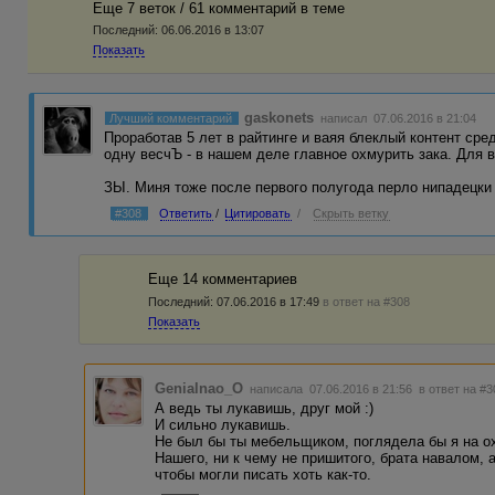
Еще 7 веток / 61 комментарий в темe
Последний:
06.06.2016 в 13:07
Показать
gaskonets
Лучший комментарий
написал 07.06.2016 в 21:04
Проработав 5 лет в райтинге и ваяя блеклый контент ср
одну весчЪ - в нашем деле главное охмурить зака. Для в
ЗЫ. Миня тоже после первого полугода перло нипадецки
#308
Ответить
/
Цитировать
/
Скрыть ветку
Еще 14 комментариев
Последний:
07.06.2016 в 17:49
в ответ на #308
Показать
Genialnao_O
написала 07.06.2016 в 21:56
в ответ на #3
А ведь ты лукавишь, друг мой :)
И сильно лукавишь.
Не был бы ты мебельщиком, поглядела бы я на о
Нашего, ни к чему не пришитого, брата навалом, 
чтобы могли писать хоть как-то.