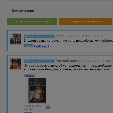
Комментарии
Написать комментарий
Последние комментарии
Lambi
Лучший комментарий
написала 06.06.2016 в 20:20
1 (один) вещь, которую я поняла, проработав копиройтер
#231
В контексте
Евгений (advego)
Лучший комментарий
написал 09.06.2016 в
Ну раз уж речь зашла об увлекательном чтиве, добавлю 
его написала Донцова, врочем, она бы его не написала.
#331.1
400x581, jpeg
91.2 Kb