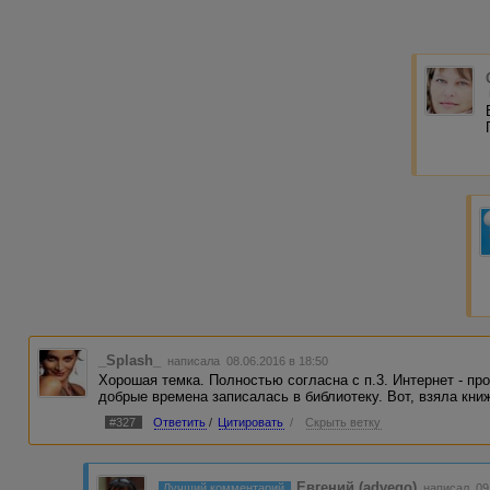
_Splash_
написала 08.06.2016 в 18:50
Хорошая темка. Полностью согласна с п.3. Интернет - пр
добрые времена записалась в библиотеку. Вот, взяла кни
#327
Ответить
/
Цитировать
/
Скрыть ветку
Евгений (advego)
Лучший комментарий
написал 09.