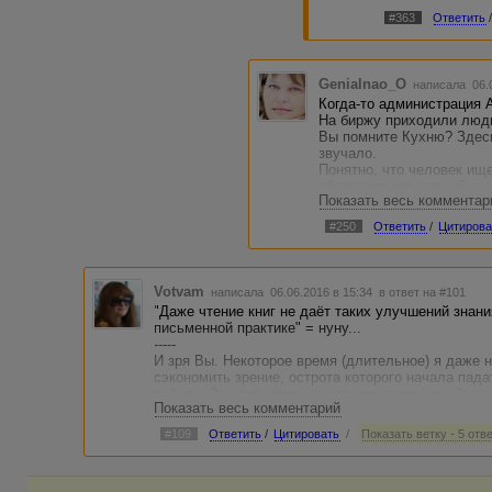
#363
Ответить
Genialnao_O
написала 06.
Когда-то администрация 
На биржу приходили люди,
Вы помните Кухню? Здесь
звучало.
Понятно, что человек ище
обеспечившие годный ста
Показать весь комментар
тест ни на одной из кон
разводить розовые сопли 
#250
Ответить
/
Цитирова
Мы же неблагодарные.
Пришли даже без памперс
ушли. Еще и фыркнули за
Votvam
написала 06.06.2016 в 15:34
в ответ на #101
Первое, что должен чита
"Даже чтение книг не даёт таких улучшений знани
форум (и надо понимать, 
письменной практике" = нуну...
-----
Не существуют качествен
И зря Вы. Некоторое время (длительное) я даже н
согласны, что пишете фуф
сэкономить зрение, острота которого начала пад
Может быть, ТС имел в в
работы. За этот период я как украиноязычный че
единых критериев качеств
Показать весь комментарий
личных навыков в русском языке (газета была ру
русскому :)
#109
Ответить
/
Цитировать
/
Показать ветку - 5 отв