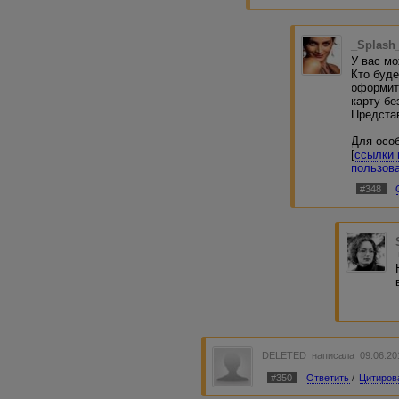
_Splash
У вас мо
Кто буде
оформить
карту бе
Предста
Для осо
[
ссылки 
пользов
#348
DELETED
написала 09.06.20
#350
Ответить
/
Цитиров