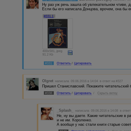
Ну раз уж речь зашла об увлекательном чтиве, д
Если бы его написала Донцова, врочем, она бы е
#331.1
400x581, jpeg
91.2 Kb
#331
Ответить
/
Цитировать
Olgret
написала 09.06.2016 в 14:04
в ответ на #327
Пришел Станиславский. Покажите читательский 
#338
Ответить
/
Цитировать
/
Скрыть ветку
_Splash_
написала 09.06.2016 в 14:08
в ответ
Не, ну вы даете. Какие читательские в р
и не им. Короленко.
А вообще у нас стали книги старые совет