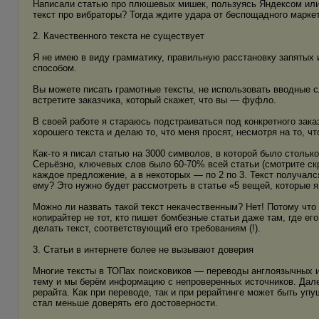
Написали статью про плюшевых мишек, пользуясь Яндексом или 
текст про вибраторы? Тогда ждите удара от беспощадного маркети
2. Качественного текста не существует
Я не имею в виду грамматику, правильную расстановку запятых и
способом.
Вы можете писать грамотные тексты, не использовать вводные сл
встретите заказчика, который скажет, что вы — фуфло.
В своей работе я стараюсь подстраиваться под конкретного зака
хорошего текста и делаю то, что меня просят, несмотря на то, ч
Как-то я писал статью на 3000 символов, в которой было стольк
Серьёзно, ключевых слов было 60-70% всей статьи (смотрите с
каждое предложение, а в некоторых — по 2 по 3. Текст получ
ему? Это нужно будет рассмотреть в статье «5 вещей, которые я
Можно ли назвать такой текст некачественным? Нет! Потому что 
копирайтер не тот, кто пишет бомбезные статьи даже там, где его
делать текст, соответствующий его требованиям (!).
3. Статьи в интернете более не вызывают доверия
Многие тексты в ТОПах поисковиков — переводы англоязычных и
тему и мы берём информацию с непроверенных источников. Далее
рерайта. Как при переводе, так и при рерайтинге может быть упу
стал меньше доверять его достоверности.