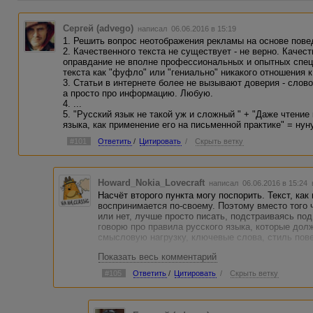
Сергей (advego)
написал 06.06.2016 в 15:19
1. Решить вопрос неотображения рекламы на основе поведе
2. Качественного текста не существует - не верно. Качест
оправдание не вполне профессиональных и опытных спец
текста как "фуфло" или "гениально" никакого отношения к
3. Статьи в интернете более не вызывают доверия - слово
а просто про информацию. Любую.
4. ...
5. "Русский язык не такой уж и сложный " + "Даже чтение
языка, как применение его на письменной практике" = нуну
#101
Ответить
/
Цитировать
/
Скрыть ветку
Howard_Nokia_Lovecraft
написал 06.06.2016 в 15:24
Насчёт второго пункта могу поспорить. Текст, ка
воспринимается по-своему. Поэтому вместо того ч
или нет, лучше просто писать, подстраиваясь под 
говорю про правила русского языка, которые дол
смысловую нагрузку, ключевые слова, стиль пове
Показать весь комментарий
#105
Ответить
/
Цитировать
/
Скрыть ветку