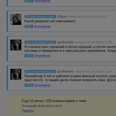
#331
В контексте
Olgret
Лучший комментарий
написала 09.06.2016 в 14:03
Какой развесистый комплимент)
#337
В контексте
gaskonets
Лучший комментарий
написал 07.06.2016 в 21:39
Я сначала был скромный и почти хороший, а потом понял
системы и превратился в виртуального разбойника. Ког
#318
В контексте
gaskonets
Лучший комментарий
написал 07.06.2016 в 21:04
Проработав 5 лет в райтинге и ваяя блеклый контент ср
одну весчЪ - в нашем деле главное охмурить зака. Для 
#308
В контексте
Еще 21 ветка / 220 комментариев в темe
Последний:
05.06.2016 в 20:29
Показать