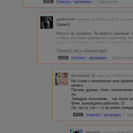
#322
Ответить
/
Цитировать
/
Скрыть ветку
gaskonets
написал 08.06.2016 в 20:23
в ответ
Салют)
Ничуть не лукавлю. Та мебель занимает 
и лишь местами адекватного контента, чт
(до сих пор не могу назвать это работой)
сначала перебирал и банально не хотел б
Показать весь комментарий
года уединился с 2 постоянными заками.
#328
Ответить
/
Цитировать
/
Скрыть ветк
При этом в самом начале брался за все 
всего на этапе становления мне понрави
белье.
Genialnao_O
написала 09.06.2016 в
На этапе становления мне нравил
ничего.
Потому думаю, этап становления 
ли.
Завидую мужчинам... так легко вс
блин, вынуждена работать :D
Ок, пусть так — я не умею охмуря
#332
Ответить
/
Цитировать
/
Скр
devatyh
написал 09.06.2016