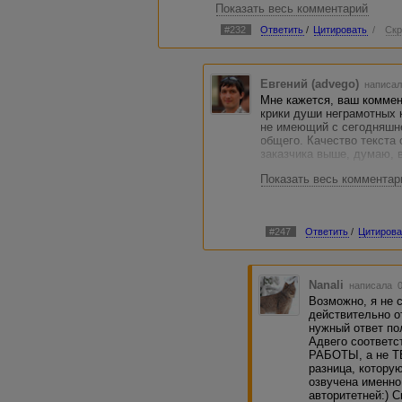
Показать весь комментарий
Поскольку со вторым у ТС все бо
первом, и это вполне естественно
#232
Ответить
/
Цитировать
/
Скр
понимания нужен более долгий ср
Евгений (advego)
написал
Мне кажется, ваш коммен
крики души неграмотных к
не имеющий с сегодняшне
общего. Качество текста
заказчика выше, думаю, 
Показать весь комментар
В Адвего соответствием 
текста. Просто нередко эт
заказывает качественный 
положительно и качество 
#247
Ответить
/
Цитирова
требования к тексту не 
слишком объемные, работ
точки зрения заказчика - 
этом вряд ли кто назовет
Nanali
написала 0
Возможно, я не 
Мнение администрации рас
действительно о
естественно, нам очень х
нужный ответ пол
набирающие опыт, набира
Адвего соответс
ждать здесь нечего, если
РАБОТЫ, а не ТЕ
разница, котору
озвучена именно
авторитетней:) С