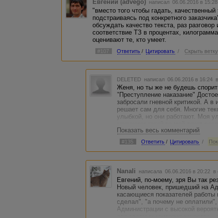
Евгений (advego)
написал 06.06.2016 в 15:2
"вместо того чтобы гадать, качественный 
подстраиваясь под конкретного заказчика
обсуждать качество текста, раз разговор 
соответствие ТЗ в процентах, килограмма
оценивают те, кто умеет.
#107
Ответить
/
Цитировать
/
Скрыть ветк
DELETED
написал 06.06.2016 в 16:24
Женя, но ты же не будешь спорит
"Преступление наказание" Достоев
забросали гневной критикой. А в 
решает сам для себя. Многие тек
улыбкой, но они работают. Моя у
заказчики какой-то мой текст во
Показать весь комментарий
разместят - он не работает. Годны
то статью не принимает редакци
#135
Ответить
/
Цитировать
/
Пок
кучу откликов, где половина кричи
что писала?" Где критерии качест
Nanali
написала 06.06.2016 в 20:22
в
Евгений, по-моему, зря Вы так ре
Новый человек, пришедший на Адв
касающиеся показателей работы и 
сделал", "а почему не оплатили", 
Администрации с высокой вероят
два главных критерия качества - 