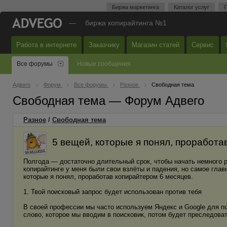
Биржа маркетинга
Каталог услуг
П
—
биржа копирайтинга №1
Работа в интернете
Заказчику
Магазин статей
Сервис
Все форумы
Новые сообщения
Адвего
Форум
Все форумы
Разное
Свободная тема
Свободная тема — Форум Адвего
Разное
/
Свободная тема
5 вещей, которые я понял, проработа
Полгода — достаточно длительный срок, чтобы начать немного р
копирайтинге у меня были свои взлёты и падения, но самое главн
которые я понял, проработав копирайтером 6 месяцев.
1. Твой поисковый запрос будет использован против тебя
В своей профессии мы часто используем Яндекс и Google для пои
слово, которое мы вводим в поисковик, потом будет преследоват