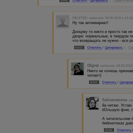
#340
Ответить
/
Цитировать
/
Скрыть ветк
DELETED
написала 09.06.2016 в 14:1
Ну так антиквариат!
Донцову то никто и просто так не
дворе: нормальные, в твердом п
что возвращать не нужно - все р
#343
Ответить
/
Цитировать
/
Ск
Olgret
написала 09.06.2016
Никто не хочешь признав
читают)
#344
Ответить
/
Цитиров
Seliverstovna
на
йа читаю. Устаю
бОльшую фню, по
А читательские 
библиотеках даю
#346
Ответить