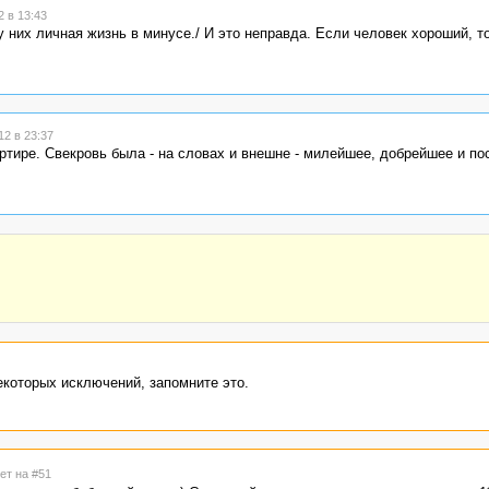
 в 13:43
 них личная жизнь в минусе./ И это неправда. Если человек хороший, то
2 в 23:37
ртире. Свекровь была - на словах и внешне - милейшее, добрейшее и по
екоторых исключений, запомните это.
ет на #51