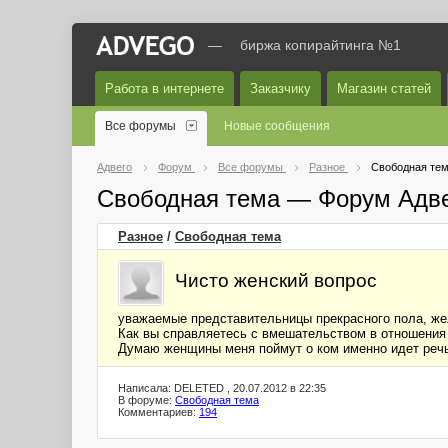
—
биржа копирайтинга №1
Работа в интернете
Заказчику
Магазин статей
Все форумы
Новые сообщения
Адвего
Форум
Все форумы
Разное
Свободная те
Свободная тема — Форум Адв
Разное
/
Свободная тема
Чисто женский вопрос
уважаемые представительницы прекрасного пола, же
Как вы справляетесь с вмешательством в отношения 
Думаю женщины меня поймут о ком именно идет реч
Написала: DELETED , 20.07.2012 в 22:35
В форуме:
Свободная тема
Комментариев:
194