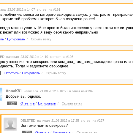
ала 23.07.2012 в 14:07
в ответ на #191
ень люблю человека за которого выходила замуж, у нас растет прекрасн
. кроме той проблемы которая была озвучена ранее!
сегда можно успеть. Мне просто было интересно у всех такая же ситуац
к везет или возможно я веду себя как-то неправильно
ить
/
Цитировать
/
Скрыть ветку
TED
написал 23.07.2012 в 14:10
в ответ на #193
дно утешение, что свекровь или кем_она_там_вам_приходится рано или 
одность. Тогда и вздохнете свободнее.
Ответить
/
Цитировать
/
Скрыть ветку
AnnaK81
написала 21.08.2012 в 16:58
в ответ на #194
Добрый вы, однако.
#227
Ответить
/
Цитировать
/
Скрыть ветку
DELETED
написал 21.08.2012 в 17:25
в ответ на #227
Вы тоже чья-то свекровь?
#228
Ответить
/
Цитировать
/
Скрыть ветку