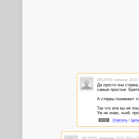
DELETED
написал 23.07.
Да просто она стерва
самые простые. Бритв
А стервы понимают то
Так что или вы её пош
Уж не знаю, чьей, про
#192
Ответить
/
Цити
DELETED
написала 23.07.2012 в 