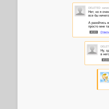
DELETED
напис
Нет, но я оч
все бы ничего
А разойтись в
просто мне та
#193
Ответ
DELE
Ну, о
в нег
#194