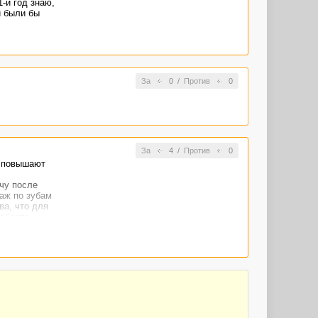
-й год знаю,
и были бы
За
0
/
Против
0
За
4
/
Против
0
м повышают
очу после
аж по зубам
ва, что для
аборте.
 даже белье
 6 лет.
о телефону,
и будут