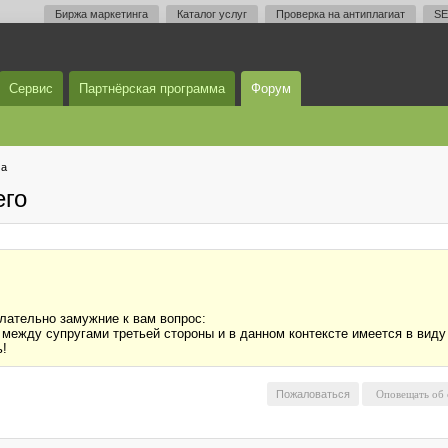
Биржа маркетинга
Каталог услуг
Проверка на антиплагиат
SE
Сервис
Партнёрская программа
Форум
ма
его
лательно замужние к вам вопрос:
между супругами третьей стороны и в данном контексте имеется в виду
ь!
Пожаловаться