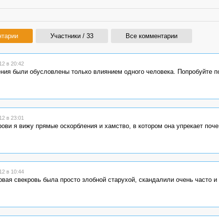
нтарии
Участники / 33
Все комментарии
2 в 20:42
ния были обусловлены только влиянием одного человека. Попробуйте п
2 в 23:01
ови я вижу прямые оскорбления и хамство, в котором она упрекает поче
2 в 10:44
ервая свекровь была просто злобной старухой, скандалили очень часто и 