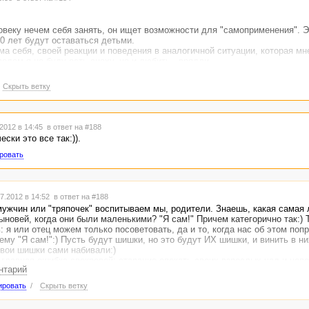
ловеку нечем себя занять, он ищет возможности для "самоприменения". 
0 лет будут оставаться детьми.
ма себя, своей реакции и поведения в аналогичной ситуации, которая мн
оедом я не буду есть сноху, но и любить - врядли.
имать, что сын в роли мужа должен сам набить свои шишки и приобрест
чениями, можно нажить врага в собственном ребенке, тем болеее, если
Скрыть ветку
, если мужчина самостоятельный, а не тряпочка. Я, например, точно знаю
будь некорректную выходку в адрес его девушки, мы можем поссориться
ывает - то маникюр не такой (нарощенные стилеты уже не в моде), то та
деть лет эдак в 50?), то нарощенные ресницы, как у коровы :))) Но я туп
2012 в 14:45
в ответ на #188
а, пусть следит за внешним видом дочери. У всех разные вкусы. Я всего
ски это все так:)).
татус можно оценить, только став ею.
ровать
7.2012 в 14:52
в ответ на #188
 мужчин или "тряпочек" воспитываем мы, родители. Знаешь, какая самая
новей, когда они были маленькими? "Я сам!" Причем категорично так:) Т
: я или отец можем только посоветовать, да и то, когда нас об этом попр
ему "Я сам!":) Пусть будут шишки, но это будут ИХ шишки, и винить в ни
свои шишки сами набивали:)
 главная ошибка свекровей: старание опекать своих взрослых чад и непо
нтарий
но не нужна.
ировать
/
Скрыть ветку