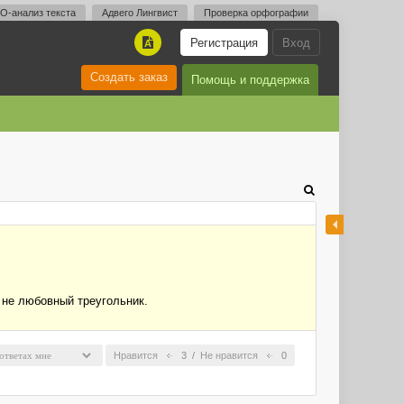
O-анализ текста
Адвего Лингвист
Проверка орфографии
Регистрация
Вход
A
Создать заказ
Помощь и поддержка
 не любовный треугольник.
Нравится
3
/
Не нравится
0