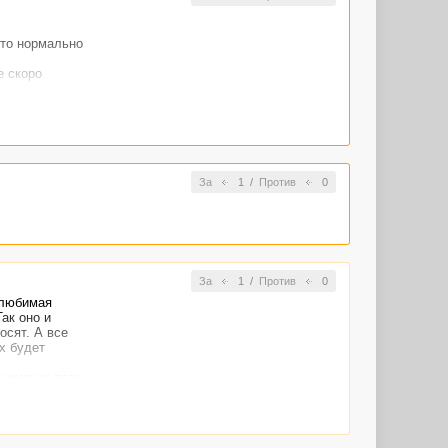
Это нормально
е скоро
и опыт.
 он любит
, что если
 надолго.
тушка мне не
о молчу. В
За
1
/
Против
0
 лишь на всего
За
1
/
Против
0
 любимая
ак оно и
осят. А все
х будет
нимание того,