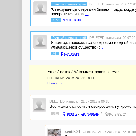
Лучший комментарий
DELETED
написал 23.07.2012
/Свекрушницы стервами бывают тогда, когда у
превратится из-за
...
#184
В контексте
Лучший комментарий
DELETED
написала 20.07.201
Я полгода прожила со свекровью в одной ква
улыбающееся существо (с
...
#44
В контексте
Еще 7 веток / 57 комментариев в темe
Последний:
20.07.2012 в 19:11
Показать
DELETED
написал 21.07.2012 в 00:15
Все мамы становятся свекровами, ну кроме н
#51
Ответить
/
Цитировать
/
Скрыть ветку
svetik04
написала 21.07.2012 в 07:53
в отв