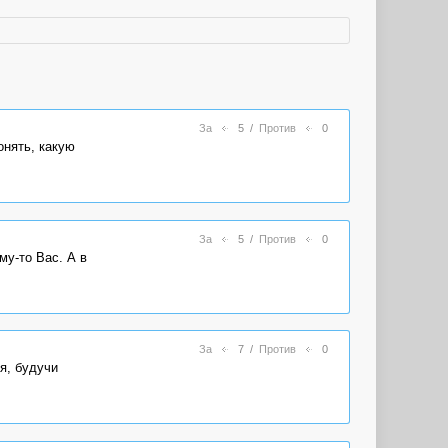
За
5
/
Против
0
онять, какую
За
5
/
Против
0
му-то Вас. А в
За
7
/
Против
0
я, будучи