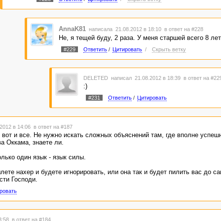
AnnaK81
написала 21.08.2012 в 18:10
в ответ на #228
Не, я тещей буду, 2 раза. У меня старшей всего 8 лет
#229
Ответить
/
Цитировать
/
Скрыть ветку
DELETED
написал 21.08.2012 в 18:39
в ответ на #22
:)
#231
Ответить
/
Цитировать
2012 в 14:06
в ответ на #187
, вот и все. Не нужно искать сложных объяснений там, где вполне успеш
а Оккама, знаете ли.
лько один язык - язык силы.
лете нахер и будете игнорировать, или она так и будет пилить вас до с
сти Господи.
ровать
13:58
в ответ на #184