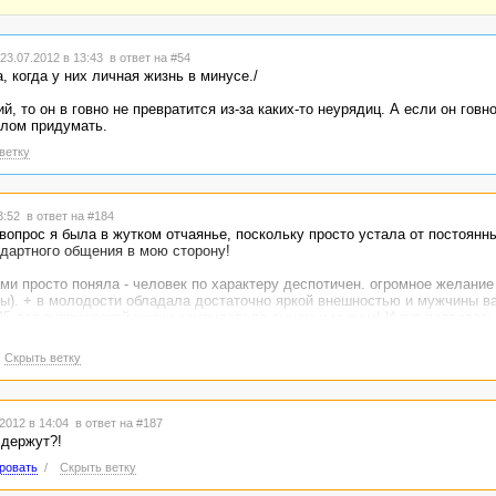
 - жить отдельно, и почаще включать игнор. А если свекровь одинока - 
23.07.2012 в 13:43
в ответ на #54
 когда у них личная жизнь в минусе./
, то он в говно не превратится из-за каких-то неурядиц. А если он говно 
слом придумать.
ветку
13:52
в ответ на #184
 вопрос я была в жутком отчаянье, поскольку просто устала от постоянн
андартного общения в мою сторону!
ми просто поняла - человек по характеру деспотичен. огромное желание
ты). + в молодости обладала достаточно яркой внешностью и мужчины в
45 лет супружеской жизни командовала сыном и мужем! И тут появилась 
бований и желаний, у которой иногда есть свое понятие о правильном и 
Скрыть ветку
отрится как попытка совершить переворот и свергнуть режим тотальног
ть сама решения по поводу одежды. отдыха и т.п.
2012 в 14:04
в ответ на #187
 держут?!
ровать
/
Скрыть ветку