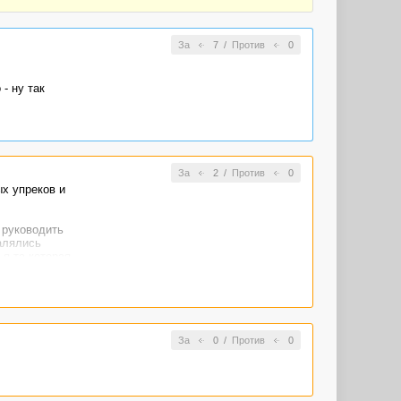
срочно
За
7
/
Против
0
- ну так
За
2
/
Против
0
ых упреков и
 руководить
алялись
я та которая
нужном!
о
За
0
/
Против
0