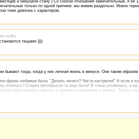
 месяцев и бабушкой стану:) Со снохой отношения замечательные, я ее 11
ечательные только по одной причине: мы живем раздельно. Иначе терк
 она тоже девочка с характером.
вет на #51
тановится тещами ))))
ми бывают тогда, когда у них личная жизнь в минусе. Они таким образо
етки фраза любимая была: "Делать нечего? Чисти кастрюли!" А если я х
ку почитать? Стерва белобрысая та еще была! В глаза улыбалась, а яд 
(постоянно варила самогон и наливала графинчик к ужину). Знала стер
ка! Видела все наши скандалы. Когда я была беременна, настаивала на 
ои покупки в дом прятала для приданого младшей дочери. Не поверите,
купленный мной, ушел на нычку :))) В конце концов, я выдержала только
щаюсь. Изредка, только по праздникам. Когда не хочу разговаривать п
машнем АОН стоит, просто не беру трубку.
ду - не знаю. Девочка-сноха хорошая, мы знакомы много лет. Но жить он
е сына ревную, потому что он у меня единственный.