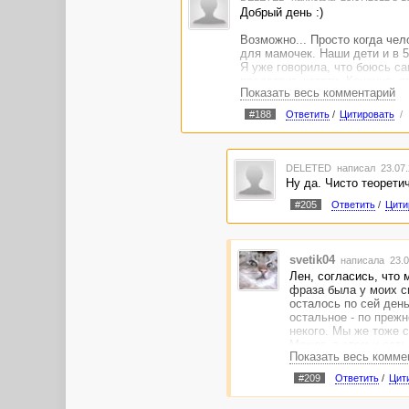
Добрый день :)
Возможно... Просто когда че
для мамочек. Наши дети и в 5
Я уже говорила, что боюсь са
предстоит, кстати. Конечно, п
Показать весь комментарий
Тут еще один нюанс, надо пон
Влезая с назойливыми нравоу
#188
Ответить
/
Цитировать
/
жену. Ну это все при условии
попробую выкинуть какую ни 
Хотя, меня иногда так и подм
нравится (как она будет выгля
DELETED
написал 23.07.
конце концов, у нее есть мам
Ну да. Чисто теоретиче
- будущая свекровь. И этот с
Как-то так...
#205
Ответить
/
Цити
svetik04
написала 23.0
Лен, согласись, что
фраза была у моих сы
осталось по сей день
остальное - по прежн
некого. Мы же тоже 
Может, в этом и есть
Показать весь комме
что эта опека им дав
#209
Ответить
/
Цит