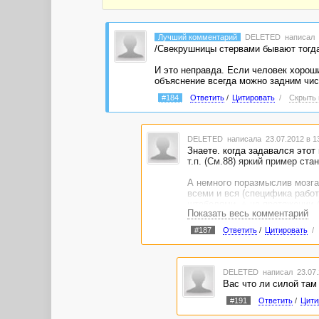
Похоже, что все свекрови одинаковые. Резюме
подыскать свекра! Пусть ему борщи варит :)))
Лучший комментарий
DELETED
написал 
/Свекрушницы стервами бывают тогда,
И это неправда. Если человек хороший
объяснение всегда можно задним чи
#184
Ответить
/
Цитировать
/
Скрыть 
DELETED
написала 23.07.2012 в 
Знаете. когда задавался этот
т.п. (См.88) яркий пример ст
А немного поразмыслив мозга
всеми и вся (специфика рабо
штабелями. + на протяжении 
Показать весь комментарий
иногда идет поперек всех тре
#187
Ответить
/
Цитировать
/
Возможно с ее стороны это см
командования!
А я лишь хочу иногда принима
DELETED
написал 23.07.
Вас что ли силой там
Вот и вся причина!
#191
Ответить
/
Цити