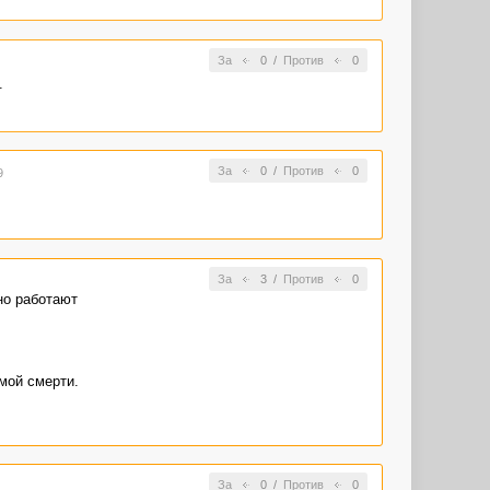
За
0
/
Против
0
.
За
0
/
Против
0
9
За
3
/
Против
0
но работают
амой смерти.
За
0
/
Против
0