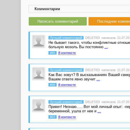
Комментарии
Написать комментарий
Последние комме
Лучший комментарий
DELETED
написала 21.07.201
Не бывает такого, чтобы конфликтные отноше
больную мозоль Вы постоянно
...
#85
В контексте
Лучший комментарий
DELETED
написала 21.07.201
Как Вас зовут? В высказываниях Вашей свекр
Вашем ответе явно звучит
...
#98
В контексте
Лучший комментарий
DELETED
написала 21.07.201
Привет! Незнаю..... Вот мой личный опыт: -п
беременной, ушла от нее и
...
#63
В контексте