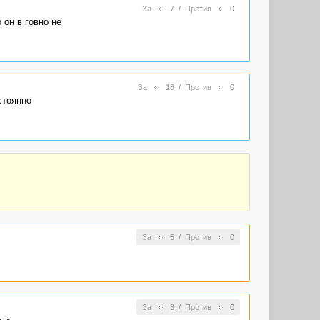
За
7
/
Против
0
 он в говно не
За
18
/
Против
0
стоянно
За
5
/
Против
0
За
3
/
Против
0