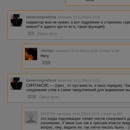
lanavinogradova
написала 24.11.2014 в 13:01
корректор мне не нужен, а вот подробнее о сторонних се
можно? в адвего где-то есть такая функция)
#9
Скрыть ветку
irbritan
написала 24.11.2014 в 13:06
в ответ на #9
Нету
#13
lanavinogradova
написала 24.11.2014 в 13:02
СИНТАКСИС — (греч., от syn вместе, и taxis порядок). Ч
соединения слов и самих предложений для выражения м
#10
Скрыть ветку
DELETED
написала 24.11.2014 в 13:18
в ответ на #10
это когда подлежащее топает после сказуемого д
склонению. У меня сын так в третьем классе пре
вопрос, ему, видите ли, так легче писать было. -:)