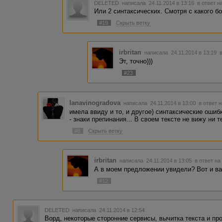
DELETED
написала 24.11.2014 в 13:16
в ответ н
Или 2 синтаксических. Смотря с какого бо
#19
Скрыть ветку
irbritan
написала 24.11.2014 в 13:19
Эт, точно)))
#23
lanavinogradova
написала 24.11.2014 в 13:00
в ответ н
имела ввиду и то, и другое) синтаксические ошиб
- знаки препинания... В своем тексте не вижу ни те
#8
Скрыть ветку
irbritan
написала 24.11.2014 в 13:05
в ответ на
А в моем предложении увидели? Вот и ва
#12
DELETED
написала 24.11.2014 в 12:54
Ворд, некоторые сторонние сервисы, вычитка текста и про