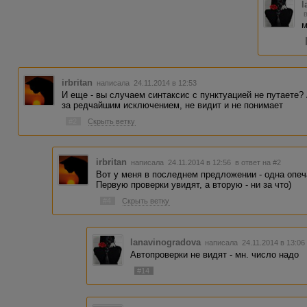
l
м
irbritan
написала 24.11.2014 в 12:53
И еще - вы случаем синтаксис с пунктуацией не путаете?
за редчайшим исключением, не видит и не понимает
#2
Скрыть ветку
irbritan
написала 24.11.2014 в 12:56
в ответ на #2
Вот у меня в последнем предложении - одна опеч
Первую проверки увидят, а вторую - ни за что)
#4
Скрыть ветку
lanavinogradova
написала 24.11.2014 в 13:0
Автопроверки не видят - мн. число надо
#14