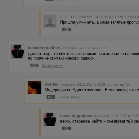
DELETED
написала 24.11.2014 в 13:30
в ответ 
Пришла умничать, а сама запятые пропус
#29
lanavinogradova
написала 24.11.2014 в 13:27
Дело в том, что никто из заказчиков не жаловался на ош
по причине синтаксических ошибок.
#26
Скрыть ветку
irbritan
написала 24.11.2014 в 13:30
в ответ на #26
Модерация на Адвего жесткая. Если пишут, что е
#28
Скрыть ветку
lanavinogradova
написала 24.11.2014 в 13:
верю, стараюсь найти и обезвредить)) зн
#31