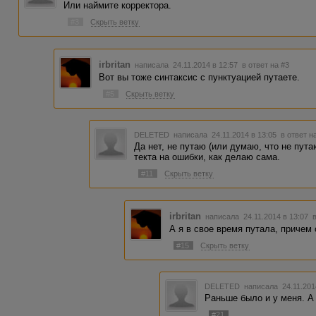
Или наймите корректора.
#3
Скрыть ветку
irbritan
написала 24.11.2014 в 12:57
в ответ на #3
Вот вы тоже синтаксис с пунктуацией путаете.
#5
Скрыть ветку
DELETED
написала 24.11.2014 в 13:05
в ответ н
Да нет, не путаю (или думаю, что не пут
текта на ошибки, как делаю сама.
#11
Скрыть ветку
irbritan
написала 24.11.2014 в 13:07
А я в свое время путала, причем 
#15
Скрыть ветку
DELETED
написала 24.11.201
Раньше было и у меня. А 
#21