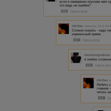
если я намеренно опускаю имя су
это ведь не ошибка?
#16
Скрыть ветку
irbritan
написала 24.11.2014
Сложно сказать - надо см
нормальный прием.
#17
Скрыть ветку
lanavinogradova
я люблю сложные
#18
Скрыть ветк
irbritan
н
Любить с
главное -
читать ни
#20
Ск