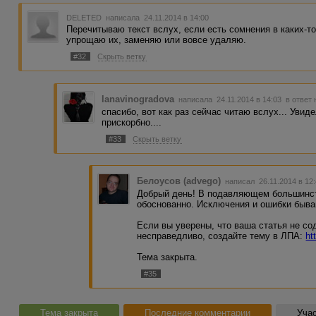
DELETED
написала 24.11.2014 в 14:00
Перечитываю текст вслух, если есть сомнения в каких-т
упрощаю их, заменяю или вовсе удаляю.
#32
Скрыть ветку
lanavinogradova
написала 24.11.2014 в 14:03
в ответ 
спасибо, вот как раз сейчас читаю вслух... Увиде
прискорбно....
#33
Скрыть ветку
Белоусов (advego)
написал 26.11.2014 в 1
Добрый день! В подавляющем большинст
обоснованно. Исключения и ошибки бываю
Если вы уверены, что ваша статья не со
несправедливо, создайте тему в ЛПА:
ht
Тема закрыта.
#35
Тема закрыта
Последние комментарии
Учас