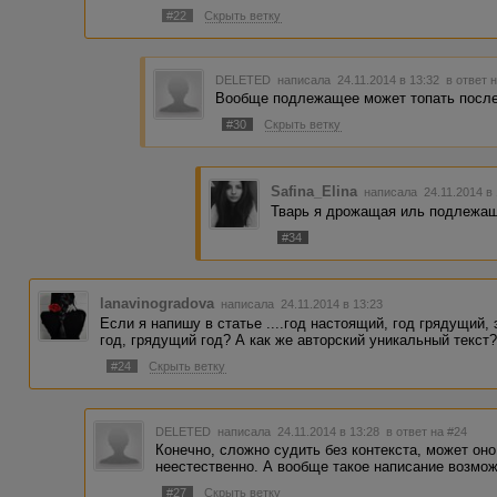
#22
Скрыть ветку
DELETED
написала 24.11.2014 в 13:32
в ответ 
Вообще подлежащее может топать после 
#30
Скрыть ветку
Safina_Elina
написала 24.11.2014 в
Тварь я дрожащая иль подлежаще
#34
lanavinogradova
написала 24.11.2014 в 13:23
Если я напишу в статье ....год настоящий, год грядущий,
год, грядущий год? А как же авторский уникальный текст
#24
Скрыть ветку
DELETED
написала 24.11.2014 в 13:28
в ответ на #24
Конечно, сложно судить без контекста, может оно
неестественно. А вообще такое написание возмож
#27
Скрыть ветку