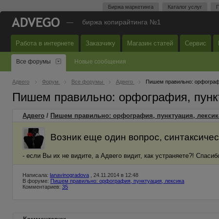
Биржа маркетинга
Каталог услуг
П
—
биржа копирайтинга №1
Работа в интернете
Заказчику
Магазин статей
Сервис
Все форумы
Новые сообщения
Адвего
Форум
Все форумы
Адвего
Пишем правильно: орфографи
Пишем правильно: орфография, пунк
Адвего
/
Пишем правильно: орфография, пунктуация, лексик
Возник еще один вопрос, синтаксичес
- если Вы их не видите, а Адвего видит, как устраняете?! Спасиб
Написала:
lanavinogradova
, 24.11.2014 в 12:48
В форуме:
Пишем правильно: орфография, пунктуация, лексика
Комментариев:
35