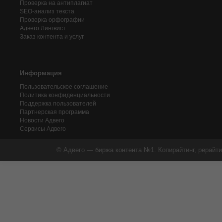
Проверка на антиплагиат
SEO-анализ текста
Проверка орфографии
Адвего
Лингвист
Заказ контента и услуг
Информация
Пользовательское соглашение
Политика конфиденциальности
Поддержка пользователей
Партнерская программа
Новости Адвего
Сервисы Адвего
© Адвего — биржа контента №1. Копирайтинг, рерайти