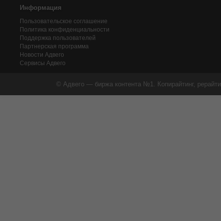
Информация
Пользовательское соглашение
Политика конфиденциальности
Поддержка пользователей
Партнерская программа
Новости Адвего
Сервисы Адвего
© Адвего — биржа контента №1. Копирайтинг, рерайти