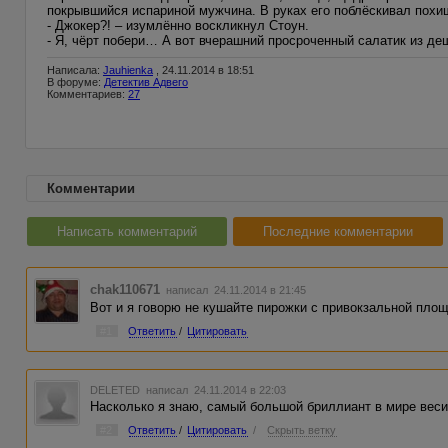
покрывшийся испариной мужчина. В руках его поблёскивал похи
- Джокер?! – изумлённо воскликнул Стоун.
- Я, чёрт побери… А вот вчерашний просроченный салатик из де
Написала:
Jauhienka
, 24.11.2014 в 18:51
В форуме:
Детектив Адвего
Комментариев:
27
Комментарии
Написать комментарий
Последние комментарии
chak110671
написал 24.11.2014 в 21:45
Вот и я говорю не кушайте пирожки с привокзальной пло
#1
Ответить
/
Цитировать
DELETED
написал 24.11.2014 в 22:03
Насколько я знаю, самый большой бриллиант в мире весит
#2
Ответить
/
Цитировать
/
Скрыть ветку