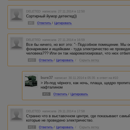
DELETED
написала 27.11.2014 в 12:50
Сортирный йумор детектед))
#9
Ответить
/
Цитировать
DELETED
написала 27.11.2014 в 16:59
Все бы ничего, но вот это: "- Подсобное помещение. Мы о
фонариками и ищейками - туда электричество не проведен
человека??? Или он так наароматизировал, что нюх отбило
#10
Ответить
/
Цитировать
/
Скрыть ветку
bure37
написал 30.11.2014 в 05:35
в ответ на #10
> Из-под чёрного, как ночь, плаща, щедро пропи
нафталином
#15
Ответить
/
Цитировать
DELETED
написала 29.11.2014 в 17:58
Странно что в выставочном центре, где показывают самы
которые не проведено электричество.
#12
Ответить
/
Цитировать
/
Скрыть ветку