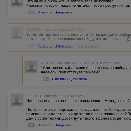
Это он еще пирожков на автовокзале не покупал...
Классная история, нигде не читала, чтобы преступник так 
#5
Ответить
/
Цитировать
DELETED
написала 26.11.2014 в 17:10
10 лет он тщательно скрывался, а тут выдал даже инфор
есть фантазия и все шансы на победу в этом конкурсе :))))
#6
Ответить
/
Цитировать
/
Скрыть ветку
DELETED
написал 26.11.2014 в 23:01
в ответ на #6
"У автора есть фантазия и все шансы на победу в
надеюсь, присутствует сарказм?
#7
Ответить
/
Цитировать
DELETED
написала 27.11.2014 в 12:30
Идея оригинальна, вне всякого сомнения... Никогда такой
Но, блин, это как надо кхм... постараться, чтобы издать
помещения и долетевший до холла и всех павильонов? Зву
даж с усилителями достигнуть такого эффекта будет сло
#8
Ответить
/
Цитировать