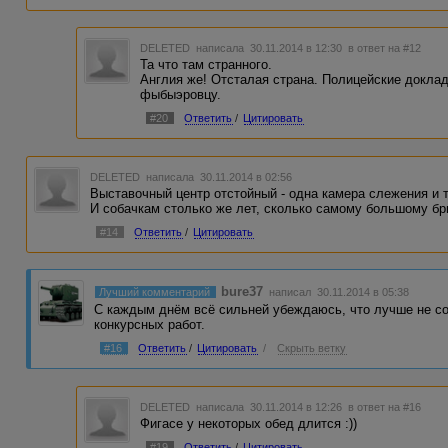
DELETED
написала 30.11.2014 в 12:30
в ответ на #12
Та что там странного.
Англия же! Отсталая страна. Полицейские докл
фыбыэровцу.
#20
Ответить
/
Цитировать
DELETED
написала 30.11.2014 в 02:56
Выставочный центр отстойный - одна камера слежения и 
И собачкам столько же лет, сколько самому большому бр
#14
Ответить
/
Цитировать
bure37
Лучший комментарий
написал 30.11.2014 в 05:38
С каждым днём всё сильней убеждаюсь, что лучше не с
конкурсных работ.
#16
Ответить
/
Цитировать
/
Скрыть ветку
DELETED
написала 30.11.2014 в 12:26
в ответ на #16
Фигасе у некоторых обед длится :))
#19
Ответить
/
Цитировать