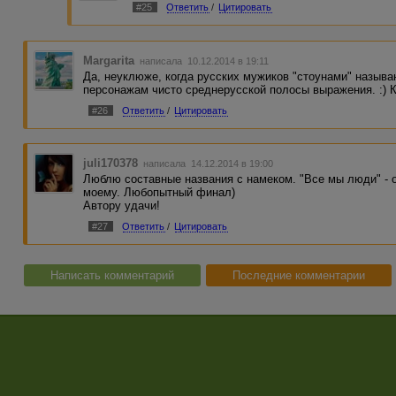
#25
Ответить
/
Цитировать
Margarita
написала 10.12.2014 в 19:11
Да, неуклюже, когда русских мужиков "стоунами" назыв
персонажам чисто среднерусской полосы выражения. :) 
#26
Ответить
/
Цитировать
juli170378
написала 14.12.2014 в 19:00
Люблю составные названия с намеком. "Все мы люди" - 
моему. Любопытный финал)
Автору удачи!
#27
Ответить
/
Цитировать
Написать комментарий
Последние комментарии