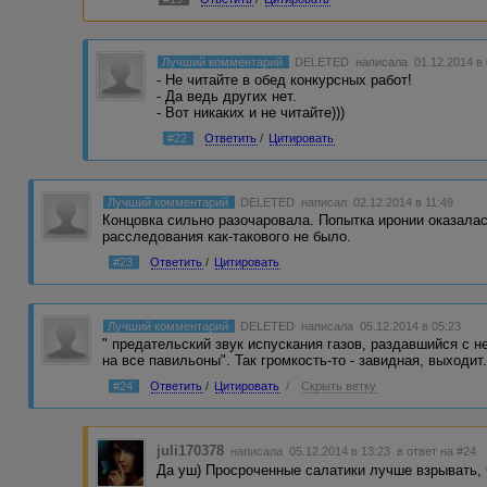
Лучший комментарий
DELETED
написала 01.12.2014 в
- Не читайте в обед конкурсных работ!
- Да ведь других нет.
- Вот никаких и не читайте)))
#22
Ответить
/
Цитировать
Лучший комментарий
DELETED
написал 02.12.2014 в 11:49
Концовка сильно разочаровала. Попытка иронии оказала
расследования как-такового не было.
#23
Ответить
/
Цитировать
Лучший комментарий
DELETED
написала 05.12.2014 в 05:23
" предательский звук испускания газов, раздавшийся с 
на все павильоны". Так громкость-то - завидная, выходит.
#24
Ответить
/
Цитировать
/
Скрыть ветку
juli170378
написала 05.12.2014 в 13:23
в ответ на #24
Да уш) Просроченные салатики лучше взрывать, ч