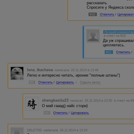
рассказать.
Спросите у Яндекса скол
#18
Ответить
/
Цитироват
Лучший коммента
в ответ на #18
Да уж спрашивал
цепляетесь.
#21
Ответить
/
lena_tkacheva
написала 25.11.2014 в 13:49
Легко и интересно читать, иронии "полные штаны")
#3
Ответить
/
Цитировать
/
Скрыть ветку
shengkasilu23
написал 25.11.2014 в 23:30
в ответ на #
О май гааад) найс стори)
#4
Ответить
/
Цитировать
DELETED
написала 26.11.2014 в 13:24