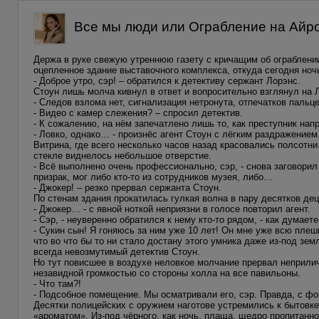
Все мы люди или Ограбление на Айрон
Держа в руке свежую утреннюю газету с кричащим об ограблении
оцепленное здание выставочного комплекса, откуда сегодня но
- Доброе утро, сэр! – обратился к детективу сержант Лорэнс.
Стоун лишь молча кивнул в ответ и вопросительно взглянул на
- Следов взлома нет, сигнализация нетронута, отпечатков пальц
- Видео с камер слежения? – спросил детектив.
- К сожалению, на нём запечатлено лишь то, как преступник нап
- Ловко, однако… - произнёс агент Стоун с лёгким раздражением
Витрина, где всего несколько часов назад красовались полсотн
стекле виднелось небольшое отверстие.
- Всё выполнено очень профессионально, сэр, - снова заговорил
призрак, мог либо кто-то из сотрудников музея, либо…
- Джокер! – резко прервал сержанта Стоун.
По стенам здания прокатилась гулкая волна в пару десятков де
- Джокер… - с явной ноткой неприязни в голосе повторил агент.
- Сэр, - неуверенно обратился к нему кто-то рядом, - как думаете
- Сукин сын! Я гоняюсь за ним уже 10 лет! Он мне уже всю плеш
что во что бы то ни стало достану этого умника даже из-под зем
всегда невозмутимый детектив Стоун.
Но тут повисшее в воздухе неловкое молчание прервал неприлич
незавидной громкостью со стороны холла на все павильоны.
- Что там?!
- Подсобное помещение. Мы осматривали его, сэр. Правда, с фо
Десятки полицейских с оружием наготове устремились к бытовке
«ароматом». Из-под чёрного, как ночь, плаща, щедро пропитан