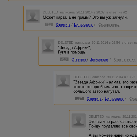
DELETED
написала 28.11.2014 в 20:37
в ответ на #2
Может карат, а не грамм? Это вы уж загнули.
#11
Ответить
/
Цитировать
/
Скрыть ветку
DELETED
написала 30.11.2014 в 02:54
в ответ н
"Звезда Африки",
Гугл в помощь.
#13
Ответить
/
Цитировать
/
Скрыть ветку
DELETED
написала 30.11.2014 в 10:2
"Звезда Африки" - алмаз, его ра
тексте же про бриллиант говорит
большого автор напутал.
#17
Ответить
/
Цитировать
/
Скры
DELETED
написала 30.11.201
Это вы мне рассказывает
Пойду поудаляю все свои
*
А вы можете навечно удал