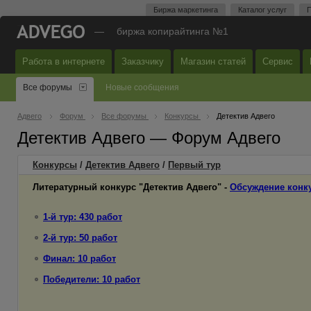
Биржа маркетинга
Каталог услуг
П
—
биржа копирайтинга №1
Работа в интернете
Заказчику
Магазин статей
Сервис
Все форумы
Новые сообщения
Адвего
Форум
Все форумы
Конкурсы
Детектив Адвего
Детектив Адвего — Форум Адвего
Конкурсы
/
Детектив Адвего
/
Первый
тур
Литературный конкурс "Детектив Адвего" -
Обсуждение конк
1-й тур: 430 работ
2-й тур: 50 работ
Финал: 10 работ
Победители: 10 работ