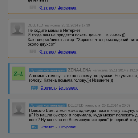
детектив??
#2
Ответить
/
Цитировать
DELETED
написала 25.11.2014 в 17:39
Не ходите мамы в Интернет!
И тогда вам не придется искать деньги... в книгах)))
Как говорит/пишет автор: "Хорошо, что произведений лите
около двухсот"
#3
Ответить
/
Цитировать
ZENA-LENA
Лучший комментарий
написала 25.11.2014 в 19:10
А помыть голову - это по-нашему, по-русски. Не умыться
голову. Катена помыла голову.))) Извините.))
#4
Ответить
/
Цитировать
Лучший комментарий
DELETED
написала 25.11.2014 в 20:09
Повезло Вам, а моя мама однажды тоже в книгу засунула 
((( Но нашли быстро: я подумала, куда может положить 
всех? Ну конечно во Всемирную историю" (в первый том, 
#5
Ответить
/
Цитировать