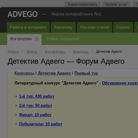
Биржа маркетинга
Каталог услуг
П
—
биржа копирайтинга №1
Работа в интернете
Заказчику
Магазин статей
Сервис
Все форумы
Новые сообщения
Адвего
Форум
Все форумы
Конкурсы
Детектив Адвего
Детектив Адвего — Форум Адвего
Конкурсы
/
Детектив Адвего
/
Первый
тур
Литературный конкурс "Детектив Адвего" -
Обсуждение конк
1-й тур: 430 работ
2-й тур: 50 работ
Финал: 10 работ
Победители: 10 работ