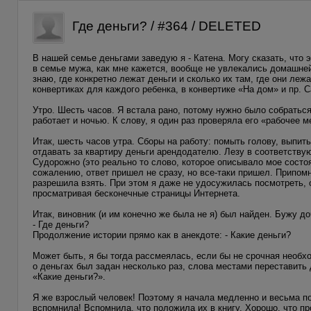
Где деньги? / #364 / DELETED
В нашей семье деньгами заведую я - Катена. Могу сказать, что
в семье мужа, как мне кажется, вообще не увлекались домашней
знаю, где конкретно лежат деньги и сколько их там, где они леж
конвертиках для каждого ребенка, в конвертике «На дом» и пр. 
Утро. Шесть часов. Я встала рано, потому нужно было собраться
работает и ночью. К слову, я один раз проверяла его «рабочее м
Итак, шесть часов утра. Сборы на работу: помыть голову, выпит
отдавать за квартиру деньги арендодателю. Лезу в соответству
Судорожно (это реально то слово, которое описывало мое состо
сожалению, ответ пришел не сразу, но все-таки пришел. Припом
разрешила взять. При этом я даже не удосужилась посмотреть, 
просматривая бесконечные страницы Интернета.
Итак, виновник (и им конечно же была не я) был найден. Бужу 
- Где деньги?
Продолжение истории прямо как в анекдоте: - Какие деньги?
Может быть, я бы тогда рассмеялась, если бы не срочная необх
о деньгах был задан несколько раз, слова местами переставить
«Какие деньги?».
Я же взрослый человек! Поэтому я начала медленно и весьма по
вспомнила! Вспомнила, что положила их в книгу. Хорошо, что пр