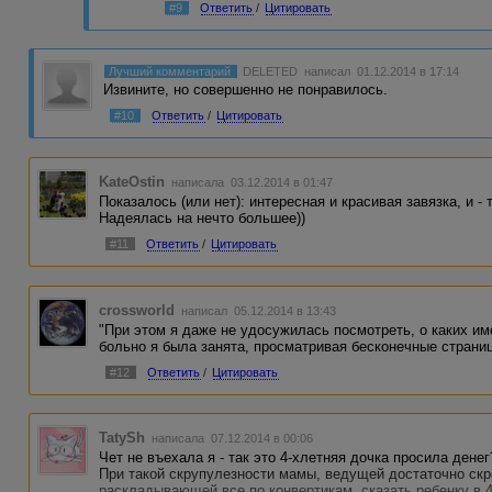
#9
Ответить
/
Цитировать
Лучший комментарий
DELETED
написал 01.12.2014 в 17:14
Извините, но совершенно не понравилось.
#10
Ответить
/
Цитировать
KateOstin
написала 03.12.2014 в 01:47
Показалось (или нет): интересная и красивая завязка, и -
Надеялась на нечто большее))
#11
Ответить
/
Цитировать
crossworld
написал 05.12.2014 в 13:43
"При этом я даже не удосужилась посмотреть, о каких и
больно я была занята, просматривая бесконечные страниц
#12
Ответить
/
Цитировать
TatySh
написала 07.12.2014 в 00:06
Чет не въехала я - так это 4-хлетняя дочка просила денег
При такой скрупулезности мамы, ведущей достаточно ск
раскладывающей все по конвертикам, сказать ребенку в 