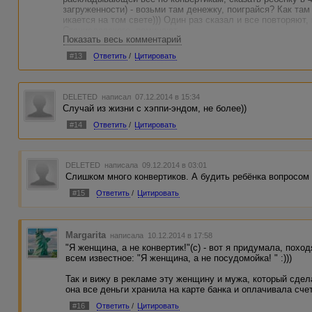
загруженности) - возьми там денежку, поиграйся? Как там
икается на том свете))) Один раз сказал и все повторяют, 
Станиславского, поминают...
Показать весь комментарий
P.S. А если дочка те бумажечки разноцветные ножничками
порадовать? А если рожицы на них смешные нарисует? Ил
#13
Ответить
/
Цитировать
ребенок маленький.
DELETED
написал 07.12.2014 в 15:34
Случай из жизни с хэппи-эндом, не более))
#14
Ответить
/
Цитировать
DELETED
написала 09.12.2014 в 03:01
Слишком много конвертиков. А будить ребёнка вопросом "г
#15
Ответить
/
Цитировать
Margarita
написала 10.12.2014 в 17:58
"Я женщина, а не конвертик!"(с) - вот я придумала, пох
всем известное: "Я женщина, а не посудомойка! " :)))
Так и вижу в рекламе эту женщину и мужа, который сдел
она все деньги хранила на карте банка и оплачивала сч
#16
Ответить
/
Цитировать