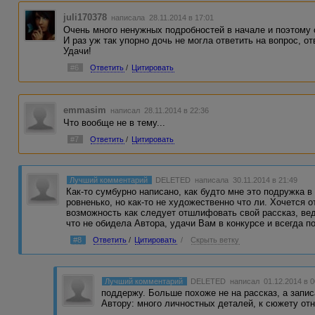
juli170378
написала 28.11.2014 в 17:01
Очень много ненужных подробностей в начале и поэтому 
И раз уж так упорно дочь не могла ответить на вопрос, 
Удачи!
#6
Ответить
/
Цитировать
emmasim
написал 28.11.2014 в 22:36
Что вообще не в тему...
#7
Ответить
/
Цитировать
Лучший комментарий
DELETED
написала 30.11.2014 в 21:49
Как-то сумбурно написано, как будто мне это подружка в
ровненько, но как-то не художественно что ли. Хочется 
возможность как следует отшлифовать свой рассказ, ве
что не обидела Автора, удачи Вам в конкурсе и всегда п
#8
Ответить
/
Цитировать
/
Скрыть ветку
Лучший комментарий
DELETED
написал 01.12.2014 в 
поддержу. Больше похоже не на рассказ, а запи
Автору: много личностных деталей, к сюжету о