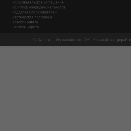
Пользовательское соглашение
Политика конфиденциальности
Поддержка пользователей
Партнерская программа
Новости Адвего
Сервисы Адвего
© Адвего — биржа контента №1. Копирайтинг, рерайти