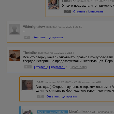
Lika1977
написала 10.12.2022 в 17:
Я так и подумала, что примерно 
#34
Ответить
/
Цитировать
ViktorIgnatow
написал 03.12.2022 в 21:50
+
#9
Ответить
/
Цитировать
Theinthe
написал 03.12.2022 в 21:54
Все кто сверху начали упоминать правила конкурса-завис
твердая история, не предсказуемая и интригующая. Пора
#10
Ответить
/
Цитировать
/
Скрыть ветку
Iozef
написал 03.12.2022 в 22:26
в ответ на #10
Ага, щас ) Скорее, наученные горьким опытом :) 
Если не считать выбор главного героя, ироническ
#11
Ответить
/
Цитировать
NinaGulimanova
Лучший комментарий
написала 05.