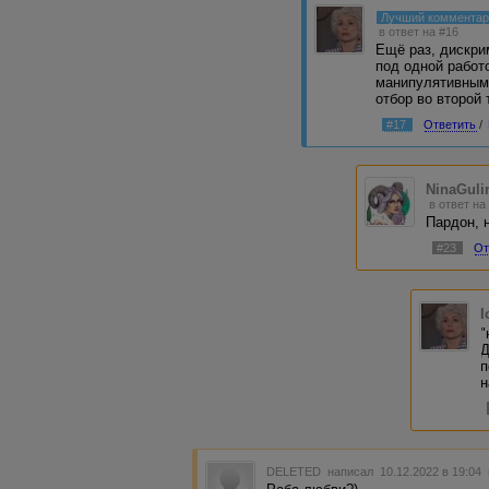
Лучший коммента
в ответ на #16
Ещё раз, дискри
под одной работ
манипулятивным 
отбор во второй т
#17
Ответить
/
NinaGul
в ответ на
Пардон, 
#23
От
I
"
Д
п
н
DELETED
написал 10.12.2022 в 19:04