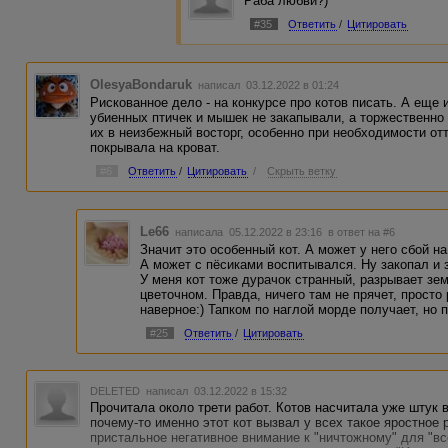
Раба любви?)
#35
Ответить
/
Цитировать
OlesyaBondaruk
написал 03.12.2022 в 01:24
Рискованное дело - на конкурсе про котов писать. А еще 
убиенных птичек и мышек не закапывали, а торжественно 
их в неизбежный восторг, особенно при необходимости отти
покрывала на кроват.
#6
Ответить
/
Цитировать
/
Скрыть ветку
Le66
написала 05.12.2022 в 23:16
в ответ на #6
Значит это особенный кот. А может у него сбой на
А может с пёсиками воспитывался. Ну закопал и 
У меня кот тоже дурачок странный, разрывает зе
цветочном. Правда, ничего там не прячет, просто
наверное:) Тапком по наглой морде получает, но 
#25
Ответить
/
Цитировать
DELETED
написал 03.12.2022 в 15:32
Прочитала около трети работ. Котов насчитала уже штук в
почему-то именно этот кот вызвал у всех такое яростное
пристальное негативное внимание к "ничтожному" для "в