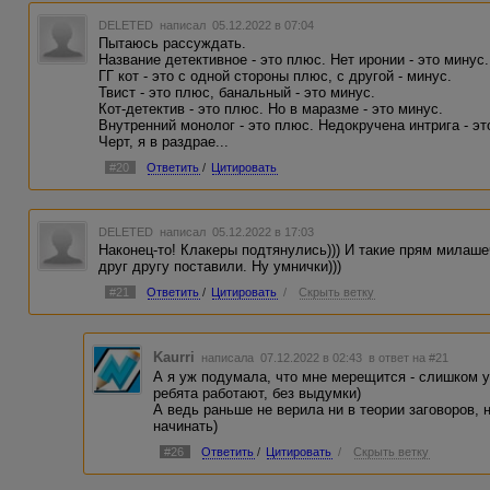
DELETED
написал 05.12.2022 в 07:04
Пытаюсь рассуждать.
Название детективное - это плюс. Нет иронии - это минус.
ГГ кот - это с одной стороны плюс, с другой - минус.
Твист - это плюс, банальный - это минус.
Кот-детектив - это плюс. Но в маразме - это минус.
Внутренний монолог - это плюс. Недокручена интрига - эт
Черт, я в раздрае...
#20
Ответить
/
Цитировать
DELETED
написал 05.12.2022 в 17:03
Наконец-то! Клакеры подтянулись))) И такие прям милаш
друг другу поставили. Ну умнички)))
#21
Ответить
/
Цитировать
/
Скрыть ветку
Kaurri
написала 07.12.2022 в 02:43
в ответ на #21
А я уж подумала, что мне мерещится - слишком 
ребята работают, без выдумки)
А ведь раньше не верила ни в теории заговоров, 
начинать)
#26
Ответить
/
Цитировать
/
Скрыть ветку