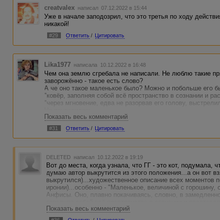
creatvalex
написал 07.12.2022 в 15:44
Уже в начале заподозрил, что это третья по ходу действи
никакой!
#29
Ответить
/
Цитировать
Lika1977
написала 10.12.2022 в 16:48
Чем она землю сгребала не написали. Не люблю такие п
заворожённо - такое есть слово?
А че оно такое маленькое было? Можно и побольше его б
"ковёр, заполняя собой всё пространство в сознании и ра
"через мгновение, едва не разорвав его голову, выстре
Не понравилось.
Показать весь комментарий
Что к чему, вообще. Минус. Но не за котов, просто не пон
#31
Ответить
/
Цитировать
DELETED
написал 10.12.2022 в 19:19
Вот до места, когда узнала, что ГГ - это кот, подумала, ч
думаю автор выкрутится из этого положения...а он вот вз
выкрутился)...художественное описание всех моментов по
иронии)...особенно - "Маленькое, величиной с горошину, 
Анфисы. Оно, плавно покачиваясь, словно, в замедленно
заполняя собой всё пространство в сознании и расставл
Показать весь комментарий
прям)