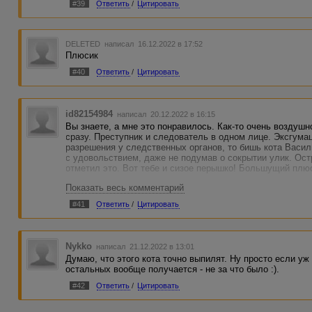
#39
Ответить
/
Цитировать
И тоже вопрос: разве коты закапывают добычу? Насколько
DELETED
написал 16.12.2022 в 17:52
Плюсик
#40
Ответить
/
Цитировать
id82154984
написал 20.12.2022 в 16:15
Вы знаете, а мне это понравилось. Как-то очень возду
сразу. Преступник и следователь в одном лице. Эксгума
разрешения у следственных органов, то бишь кота Васи
с удовольствием, даже не подумав о сокрытии улик. Ост
отметил это. Вот тебе и сизое перышко! Большущий плю
Показать весь комментарий
#41
Ответить
/
Цитировать
Nykko
написал 21.12.2022 в 13:01
Думаю, что этого кота точно выпилят. Ну просто если уж 
остальных вообще получается - не за что было :).
#42
Ответить
/
Цитировать