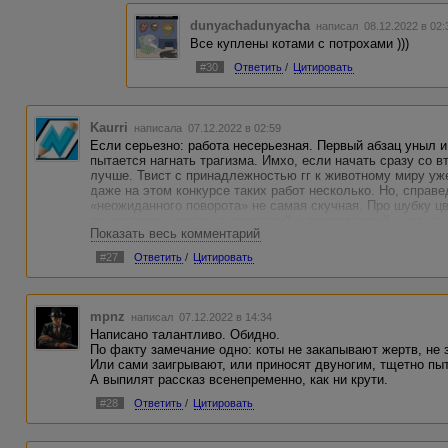
dunyachadunyacha
написал 08.12.2022 в 02
Все куплены котами с потрохами )))
#30
Ответить
/
Цитировать
Kaurri
написала 07.12.2022 в 02:59
Если серьезно: работа несерьезная. Первый абзац уныл и
пытается нагнать трагизма. Имхо, если начать сразу со в
лучше. Твист с принадлежностью гг к животному миру уже
даже на этом конкурсе таких работ несколько. Но, справ
«неожиданного поворота» не самая скучная. Про шубку цв
понравилось, засилье причастий и деепричастий - нет, о
Показать весь комментарий
и по поводу детективности истории - кот просто заметил 
#27
Ответить
/
Цитировать
mpnz
написал 07.12.2022 в 14:34
Написано талантливо. Обидно.
По факту замечание одно: коты не закапывают жертв, не 
Или сами заигрывают, или приносят двуногим, тщетно пыт
А выпилят рассказ всенепременно, как ни крути.
#28
Ответить
/
Цитировать