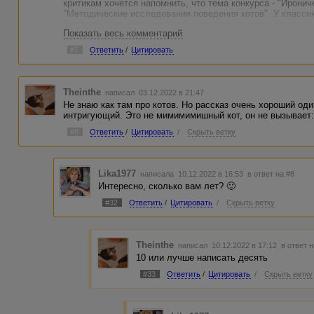
критикам хочется напомнить, что тема конкурса - "Иронич
"Методические исследования поведения котов". У класси
Жапризо одна девушка, чтобы спастись вырыла подземный
Показать весь комментарий
PS. А рассказ неплохой. Только, на мой взгляд, немного 
вам тут определили даже не знаю, что можно было ещё с
#7
Ответить
/
Цитировать
Theinthe
написал 03.12.2022 в 21:47
Не знаю как там про котов. Но рассказ очень хороший од
интригующий. Это не мимимимишный кот, он не вызывает: 
#8
Ответить
/
Цитировать
/
Скрыть ветку
Lika1977
написала 10.12.2022 в 16:53
в ответ на #8
Интересно, сколько вам лет? 🙂
#32
Ответить
/
Цитировать
/
Скрыть ветку
Theinthe
написал 10.12.2022 в 17:12
в ответ 
10 или лучше написать десять
#33
Ответить
/
Цитировать
/
Скрыть ветку