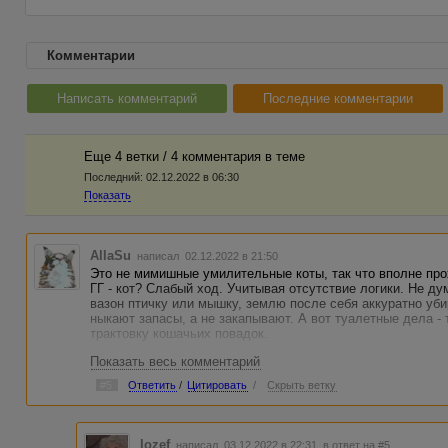
Комментарии
Написать комментарий
Последние комментарии
Еще 4 ветки / 4 комментария в темe
Последний:
02.12.2022 в 06:30
Показать
AllaSu
написал 02.12.2022 в 21:50
Это не мимишные умилительные коты, так что вполне про
ГГ - кот? Слабый ход. Учитывая отсутствие логики. Не дум
вазон птичку или мышку, землю после себя аккуратно убир
ныкают запасы, а не закапывают. А вот туалетные дела -
трактовку кошачьих повадок.
Показать весь комментарий
#5
Ответить
/
Цитировать
/
Скрыть ветку
Iozef
написал 03.12.2022 в 22:31
в ответ на #5