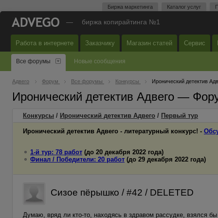
Биржа маркетинга
Каталог услуг
П
—
биржа копирайтинга №1
Работа в интернете
Заказчику
Магазин статей
Сервис
Все форумы
Новые сообщения
Адвего
Форум
Все форумы
Конкурсы
Иронический детектив Адв
Иронический детектив Адвего — Фор
Конкурсы
/
Иронический детектив Адвего
/
Первый
тур
Иронический детектив Адвего - литературный конкурс! -
Обс
1-й тур: 78 работ
(до 20 декабря 2022 года)
Финал / Победители: 20 работ
(до 29 декабря 2022 года)
Сизое пёрышко / #42 / DELETED
Думаю, вряд ли кто-то, находясь в здравом рассудке, взялся б