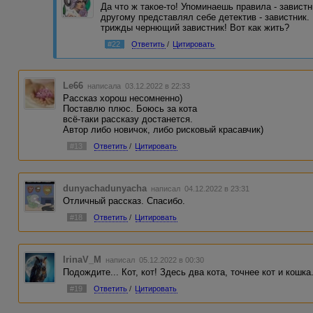
Да что ж такое-то! Упоминаешь правила - завистн
другому представлял себе детектив - завистник.
трижды чернющий завистник! Вот как жить?
#22
Ответить
/
Цитировать
Le66
написала 03.12.2022 в 22:33
Рассказ хорош несомненно)
Поставлю плюс. Боюсь за кота
всё-таки рассказу достанется.
Автор либо новичок, либо рисковый красавчик)
#13
Ответить
/
Цитировать
dunyachadunyacha
написал 04.12.2022 в 23:31
Отличный рассказ. Спасибо.
#18
Ответить
/
Цитировать
IrinaV_M
написал 05.12.2022 в 00:30
Подождите... Кот, кот! Здесь два кота, точнее кот и кошка
#19
Ответить
/
Цитировать