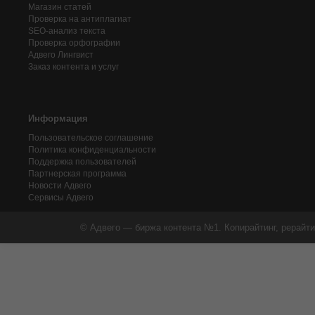
Магазин статей
Проверка на антиплагиат
SEO-анализ текста
Проверка орфографии
Адвего
Лингвист
Заказ контента и услуг
Информация
Пользовательское соглашение
Политика конфиденциальности
Поддержка пользователей
Партнерская программа
Новости Адвего
Сервисы Адвего
© Адвего — биржа контента №1. Копирайтинг, рерайти