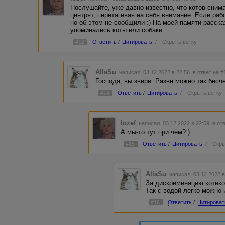
Послушайте, уже давно известно, что котов снима
центрят, перетягивая на себя внимание. Если раб
но об этом не сообщили :) На моей памяти расска
упоминались коты или собаки.
#12
Ответить
/
Цитировать
/
Скрыть ветку
AllaSu
написал 03.12.2022 в 22:56
в ответ на #
Господа, вы звери. Разве можно так бес
#14
Ответить
/
Цитировать
/
Скрыть ветку
Iozef
написал 03.12.2022 в 22:59
в от
А мы-то тут при чём? )
#15
Ответить
/
Цитировать
/
Скры
AllaSu
написал 03.12.2022 
За дискриминацию котико
Так с водой легко можно 
#16
Ответить
/
Цитироват