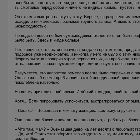
всеобъемлющего ужаса. Когда сердце твоё останавливается, зра
ты смотришь перед собой и ничего не видишь кроме... пустоты,
Он стоял и смотрел на эту пустоту. Вернее, на разрытую им зем
исходило ни малейших признаков трупного запаха. А вместо это
безысходностью.
Но ведь он вовсе не был сумасшедшим. Более того, он был проф
было быть. Здесь и нигде больше!
Нет, конечно, его состояние вчера, когда он прятал тело, вряд 
подобное уже неоднократно, и никогда у него не было с этим ник
безрезультатно проверив утром первое из них, он пребывал в пол
от напряжения глаза неумолимо приводили разум к осознанию 
Разумеется, его непростое ремесло всегда было сопряжено с р
Однако за всё время пребывания в этой неординарной профессии
поколеблена настолько.
Но всему приходит своё время. И лёгкий холодок, пробежавший
Хотя... Если попробовать успокоиться, абстрагироваться от эмо
– Васька! – Вошедшая в комнату женщина всплеснула руками. – А
Она подошла ближе и начала, досадно ворча, сгребать разброса
– Что там, мам? – Вбежавшая девочка лет десяти с любопытств
– Да, что! Опять этот обормот зарыл где-то мышку или птичку, и
сюда добрался.