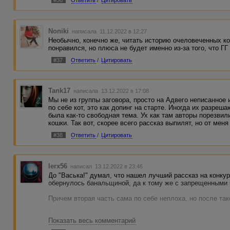
#36
Ответить
/
Цитировать
Noniki
написала 11.12.2022 в 12:27
Необычно, конечно же, читать историю очеловеченных ко
понравился, но плюса не будет именно из-за того, что ГГ 
#37
Ответить
/
Цитировать
Tank17
написала 13.12.2022 в 17:08
Мы не из группы заговора, просто на Адвего неписанное 
по себе кот, это как допинг на старте. Иногда их разре
была как-то свободная тема. Ух как там авторы порезви
кошки. Так вот, скорее всего рассказ выпилят, но от меня
#38
Ответить
/
Цитировать
lerx56
написал 13.12.2022 в 23:46
До "Васька!" думал, что нашел лучший рассказ на конку
обернулось банальщиной, да к тому же с запрещенными 
Причем вторая часть сама по себе неплоха, но после та
Автор, видно же, что умеете писать, неужели времени не
Показать весь комментарий
додумать? Такой бы с удовольствием прочитал.