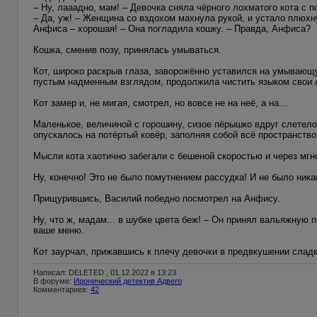
– Ну, лааадно, мам! – Девочка сняла чёрного лохматого кота с п
– Да, уж! – Женщина со вздохом махнула рукой, и устало плюхн
Анфиса – хорошая! – Она погладила кошку. – Правда, Анфиса?
Кошка, сменив позу, принялась умываться.
Кот, широко раскрыв глаза, заворожённо уставился на умывающую
пустым надменным взглядом, продолжила чистить языком свои 
Кот замер и, не мигая, смотрел, но вовсе не на неё, а на...
Маленькое, величиной с горошину, сизое пёрышко вдруг слетело
опускалось на потёртый ковёр, заполняя собой всё пространство
Мысли кота хаотично забегали с бешеной скоростью и через мгн
Ну, конечно! Это не было помутнением рассудка! И не было никак
Прищурившись, Василий победно посмотрел на Анфису.
Ну, что ж, мадам... в шубке цвета беж! – Он принял вальяжную п
ваше меню.
Кот заурчал, прижавшись к плечу девочки в предвкушении сладк
Написал: DELETED , 01.12.2022 в 13:23
В форуме:
Иронический детектив Адвего
Комментариев:
42