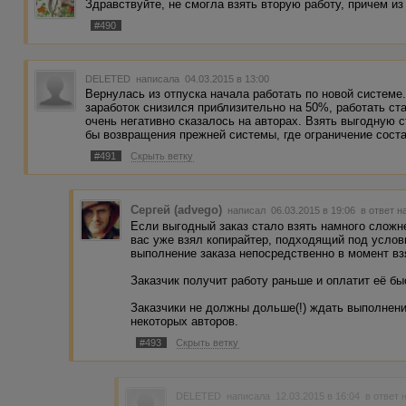
Здравствуйте, не смогла взять вторую работу, причем из 
#490
DELETED
написала 04.03.2015 в 13:00
Вернулась из отпуска начала работать по новой системе
заработок снизился приблизительно на 50%, работать ст
очень негативно сказалось на авторах. Взять выгодную 
бы возвращения прежней системы, где ограничение соста
#491
Скрыть ветку
Сергей (advego)
написал 06.03.2015 в 19:06
в ответ н
Если выгодный заказ стало взять намного сложне
вас уже взял копирайтер, подходящий под услов
выполнение заказа непосредственно в момент взят
Заказчик получит работу раньше и оплатит её бы
Заказчики не должны дольше(!) ждать выполнени
некоторых авторов.
#493
Скрыть ветку
DELETED
написала 12.03.2015 в 16:04
в ответ 