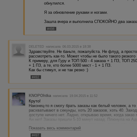
обнулился.
Я за обновление руками и ногами.
Зашла вчера и выполнила СПОКОЙНО два заказа
#498
DELETED
написала 06.03.2015 в 18:38
Здравствуйте. Не баньте, пожалуйста. Не флуд, а прост
рассмотреть как-то. Может чтобы не было такого резкого 
К примеру, для Гуру и ТОП 500 - 4 заказа + 1 ПЗ, ТОП 250
+ 1 ПЗ, а те, кто более 5000 мест - 1 + 1 ПЗ.
Как бы стимул, и не так резко :)
#492
KNOPOhtka
написала 19.04.2015 в 11:52
Круто!
Наконец-то я смогу брать заказы как белый человек, а то 
расхватывают в секунды, хоть 20 заказов, хоть 40. Захо
доступе ничего нет. Ладно, открываю время, когда заказ
Ан нет! Заказы пришли 5-10 минут назад. Плюнула на Адв
постоянно не достается (не доставалось, теперь это в п
Показать весь комментарий
С таким хорошим обновлением снова буду на биржу захо
#497