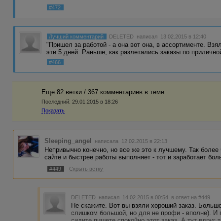
#472
Лучший комментарий
DELETED
написал 13.02.2015 в 12:40
"Пришел за работой - а она вот она, в ассортименте. Взял
эти 5 дней. Раньше, как разлетались заказы по приличн
#466
Еще 82 ветки / 367 комментариев в темe
Последний:
29.01.2015 в 18:26
Показать
Sleeping_angel
написала 12.02.2015 в 22:13
Непривычно конечно, но все же это к лучшему. Так более 
сайте и быстрее работы выполняет - тот и заработает бол
#449
Скрыть ветку
DELETED
написал 14.02.2015 в 00:54
в ответ на #449
Не скажите. Вот вы взяли хороший заказ. Большой
слишком большой, но для не профи - вполне). И 
сидите пишете спокойно этот заказ. А тут вдруг 