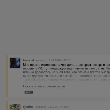
hosstel
написал 16.02.2015 в 15:20
Мне просто интересно, а что делать авторам, которые н
отзовик SPR. Тут модерация идет минимум пол сутки. Но 
именно доработку, не зная того, что отзывы тут так быст
сутки одобрения отзыва и смотреть в потолок, хотя рабо
Такое было, если администраторы проверят мою статистик
заказчик выдавал на доработки аж три раза, и все эти от
Показать весь комментарий
спешки заказчика, хотя он мог немного подождать). Мне 
требуют. Но просто получилось так, что я отработал лишн
#481
получил 38 с минусом центов. По этому я и говорю две-тр
тем более на отзывы, то это бесполезно, не говоря уже 
немного посложнее, поэтому мне приходиться обходить т
недовольство, плюс если тут есть ошибки, то можно на н
rjynfrn
написала 23.02.2015 в 06:07
форум, а не работа заказчика)