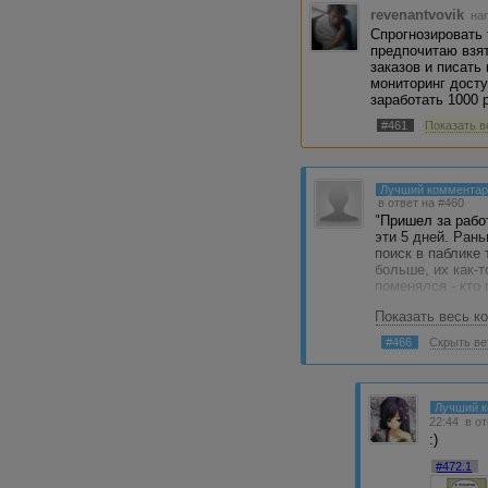
revenantvovik
нап
Спрогнозировать 
предпочитаю взя
заказов и писать 
мониторинг дост
заработать 1000 р
#461
Показать в
Лучший коммента
в ответ на #460
"Пришел за работ
эти 5 дней. Рань
поиск в паблике
больше, их как-т
поменялся - кто 
Показать весь к
#466
Скрыть ве
Лучший 
22:44
в о
:)
#472.1