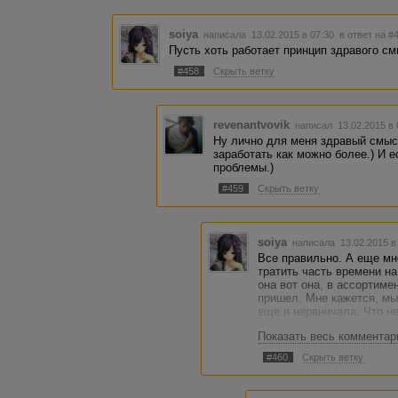
soiya
написала 13.02.2015 в 07:30
в ответ на #
Пусть хоть работает принцип здравого см
#458
Скрыть ветку
revenantvovik
написал 13.02.2015 в
Ну лично для меня здравый смыс
заработать как можно более.) И ес
проблемы.)
#459
Скрыть ветку
soiya
написала 13.02.2015 в
Все правильно. А еще мн
тратить часть времени на
она вот она, в ассортиме
пришел. Мне кажется, мы
еще я нервничала. Что не
чего зарезервировала, 
Показать весь комментар
результате потеряю зака
себе). Поэтому мне новы
#460
Скрыть ветку
как кому, до для тех, кто
контролировать время на 
спрогнозировать трудно.