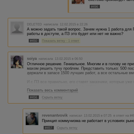
взятием в работу тех же заказов - вот э
#496
исполнителя.
Мы допускаем, что процент невыполненн
крайних случаях - 5-10%, особенно при
DELETED
написала 12.02.2015 в 22:26
работ. Но 32% при более 200 выполненных
А можно задать такой вопрос. Зачем нужна 1 работа для
работы выполнялись качественно и в сро
работы в доступе, а ПЗ это будет или нет не важно?
результат и быстрее создавали новые зак
больше. Осознанное невыполнение работ
#450
Показать ветку - 1 ответ
выполнения - это фактически вред для би
которые эти заказы уже могли выполнить
Ваш аккаунт заблокирован на работу в А
soiya
написала 13.02.2015 в 06:50
Отличное решение. Гениальное. Многим и в голову не при
махом решить тучу проблем. Представить только: 500 по
держали в запасе 1500 лучших работ, а все остальные вм
И с ПЗ все правильно, его ставят заказчики, которые уже
место, + резерв для тендерных работ.
Показать весь комментарий
Нововведение уже дало свои плоды, общие заказы появил
#456
Скрыть ветку
захомячить все себе - осталась. Оттого и живем плохо. У 
revenantvovik
написал 13.02.2015 в 07:25
в ответ на #4
Принцип коммунизма не работает в условиях рын
#457
Скрыть ветку