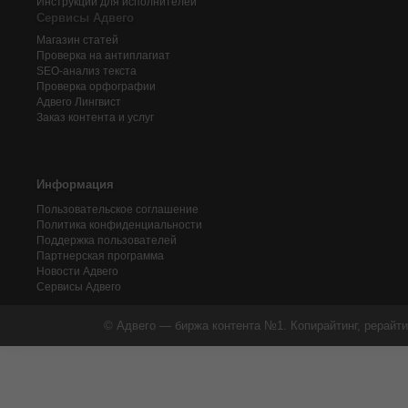
Инструкции для исполнителей
Сервисы Адвего
Магазин статей
Проверка на антиплагиат
SEO-анализ текста
Проверка орфографии
Адвего
Лингвист
Заказ контента и услуг
Информация
Пользовательское соглашение
Политика конфиденциальности
Поддержка пользователей
Партнерская программа
Новости Адвего
Сервисы Адвего
© Адвего — биржа контента №1. Копирайтинг, рерайти