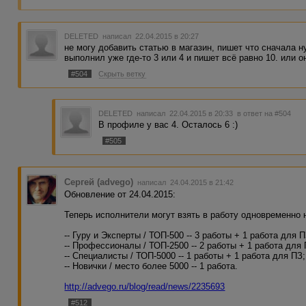
PS от меня лично - большое спасибо администрации.
DELETED
написал 22.04.2015 в 20:27
не могу добавить статью в магазин, пишет что сначала н
выполнил уже где-то 3 или 4 и пишет всё равно 10. или 
#504
Скрыть ветку
DELETED
написал 22.04.2015 в 20:33
в ответ на #504
В профиле у вас 4. Осталось 6 :)
#505
Сергей (advego)
написал 24.04.2015 в 21:42
Обновление от 24.04.2015:
Теперь исполнители могут взять в работу одновременно н
-- Гуру и Эксперты / ТОП-500 -- 3 работы + 1 работа для П
-- Профессионалы / ТОП-2500 -- 2 работы + 1 работа для 
-- Специалисты / ТОП-5000 -- 1 работы + 1 работа для ПЗ;
-- Новички / место более 5000 -- 1 работа.
http://advego.ru/blog/read/news/2235693
#512