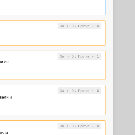
За
0
/
Против
0
За
0
/
Против
1
ли он
За
0
/
Против
0
вали и
За
0
/
Против
0
зила