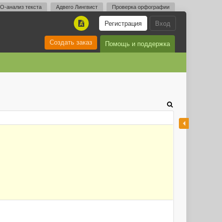
O-анализ текста
Адвего Лингвист
Проверка орфографии
Регистрация
Вход
A
Создать заказ
Помощь и поддержка