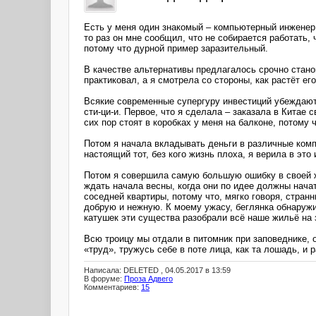
Есть у меня один знакомый – компьютерный инженер,
то раз он мне сообщил, что не собирается работать, 
потому что дурной пример заразительный.
В качестве альтернативы предлагалось срочно стано
практиковал, а я смотрела со стороны, как растёт е
Всякие современные супергуру инвестиций убеждают в
сти-ци-и. Первое, что я сделала – заказала в Китае
сих пор стоят в коробках у меня на балконе, потому
Потом я начала вкладывать деньги в различные комп
настоящий тот, без кого жизнь плоха, я верила в эт
Потом я совершила самую большую ошибку в своей ж
ждать начала весны, когда они по идее должны нача
соседней квартиры, потому что, мягко говоря, стра
добрую и нежную. К моему ужасу, беглянка обнаружи
катушек эти существа разобрали всё наше жильё на з
Всю троицу мы отдали в питомник при заповеднике, о
«труд», тружусь себе в поте лица, как та лошадь, и 
Написала: DELETED , 04.05.2017 в 13:59
В форуме:
Проза Адвего
Комментариев:
15