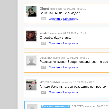
Olgret
написала 09.05.2017 в 00:10
Вешенки нынче не в моде?
#4
Ответить
/
Цитировать
adatxt
написала 09.05.2017 в 18:49
Спасибо, буду знать.
#5
Ответить
/
Цитировать
DELETED
написала 10.05.2017 в 06:30
Рассказ из жизни. Вроде понравилось, но все 
#6
Ответить
/
Цитировать
Wordsbuilder
написал 10.05.2017 в 09:01
А надо было пытаться разводить не простых, а
#7
Ответить
/
Цитировать
Лучший комментарий
DELETED
написал 10.05.2017