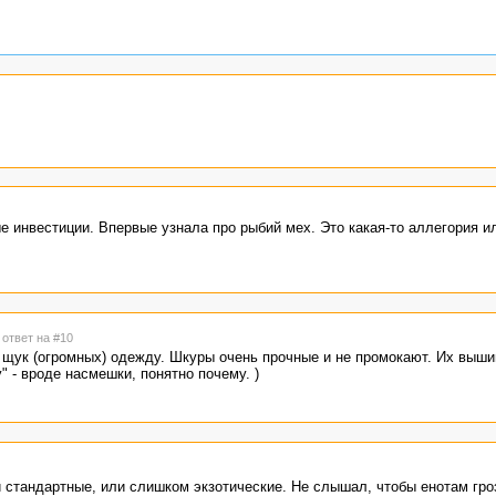
 инвестиции. Впервые узнала про рыбий мех. Это какая-то аллегория и
 ответ на #10
 щук (огромных) одежду. Шкуры очень прочные и не промокают. Их выши
 - вроде насмешки, понятно почему. )
ли стандартные, или слишком экзотические. Не слышал, чтобы енотам гро