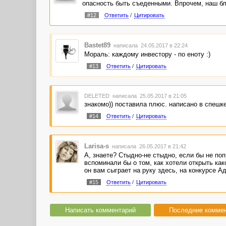
опасность быть съеденными. Впрочем, наш бл
#12
Ответить
/
Цитировать
Bastet89
написала 24.05.2017 в 22:24
Мораль: каждому инвестору - по еноту :)
#13
Ответить
/
Цитировать
DELETED
написала 25.05.2017 в 21:05
знакомо)) поставила плюс. написано в спешке
#14
Ответить
/
Цитировать
Larisa-s
написала 26.05.2017 в 21:42
А, знаете? Стыдно-не стыдно, если бы не поп
вспоминали бы о том, как хотели открыть как
он вам сыграет на руку здесь, на конкурсе Ад
#15
Ответить
/
Цитировать
Написать комментарий
Последние комме