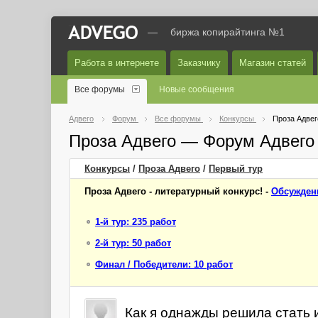
—
биржа копирайтинга №1
Работа в интернете
Заказчику
Магазин статей
Все форумы
Новые сообщения
Адвего
Форум
Все форумы
Конкурсы
Проза Адвег
Проза Адвего — Форум Адвего
Конкурсы
/
Проза Адвего
/
Первый
тур
Проза Адвего - литературный конкурс! -
Обсужден
1-й тур: 235 работ
2-й тур: 50 работ
Финал / Победители: 10 работ
Как я однажды решила стать 