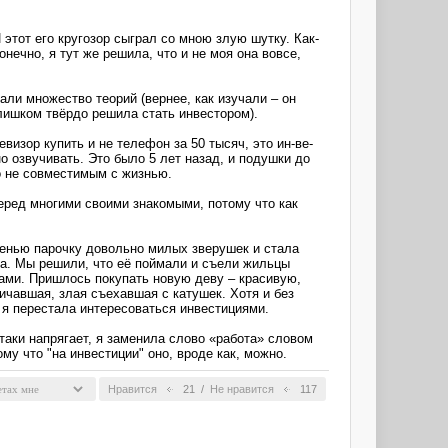
этот его кругозор сыграл со мною злую шутку. Как-
онечно, я тут же решила, что и не моя она вовсе,
ли множество теорий (вернее, как изучали – он
слишком твёрдо решила стать инвестором).
визор купить и не телефон за 50 тысяч, это ин-ве-
о озвучивать. Это было 5 лет назад, и подушки до
ло не совместимым с жизнью.
еред многими своими знакомыми, потому что как
сенью парочку довольно милых зверушек и стала
ла. Мы решили, что её поймали и съели жильцы
ами. Пришлось покупать новую деву – красивую,
ичавшая, злая съехавшая с катушек. Хотя и без
 я перестала интересоваться инвестициями.
таки напрягает, я заменила слово «работа» словом
му что "на инвестиции" оно, вроде как, можно.
Нравится
21
/
Не нравится
117