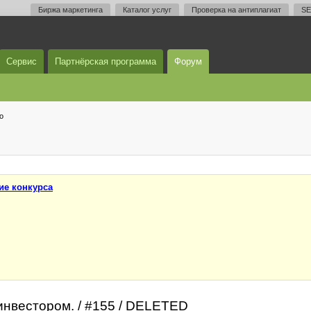
Биржа маркетинга
Каталог услуг
Проверка на антиплагиат
SE
Сервис
Партнёрская программа
Форум
о
ие конкурса
инвестором. / #155 / DELETED