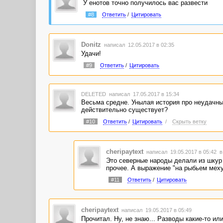
У енотов точно получилось вас развести
#8
Ответить
/
Цитировать
Donitz
написал 12.05.2017 в 02:35
Удачи!
#9
Ответить
/
Цитировать
DELETED
написал 17.05.2017 в 15:34
Весьма средне. Унылая история про неудачные
действительно существует?
#10
Ответить
/
Цитировать
/
Скрыть ветку
cheripaytext
написал 19.05.2017 в 05:42
в
Это северные народы делали из шкур
прочее. А выражение "на рыбьем меху"
#11
Ответить
/
Цитировать
cheripaytext
написал 19.05.2017 в 05:49
Прочитал. Ну, не знаю... Разводы какие-то и