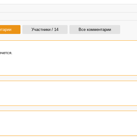
нтарии
Участники / 14
Все комментарии
очется.