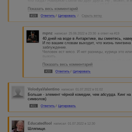
что тогда? Наверное съели бы друг друга. Ну , может, и 
мыслями. По крайней мере, на воде до 40-50 дней можно
Показать весь комментарий
Папироска? Неужели без нее невозможно прожить?
#19
Ответить
/
Цитировать
/
Скрыть ветку
mpnz
написал 25.06.2022 в 23:30
в ответ на #19
40 дней на воде в Антарктике, вы смеетесь, наве
И по вашим словам выходит, что жизнь пингвина 
заблуждение.
Человек ест мясо. И нет разницы, курица это или
выжить.
Так что мужики ели бы пингвинятину эти 40 дней,
Показать весь комментарий
абсурдное происшествие.
#20
Ответить
/
Цитировать
Без папироски прожить конечно можно, когда ее н
четверых это не просто 1/4 папироски, это неки
трудностей. Они делили последнее, что у них бы
откажешь, все законно.
VolodyaValentino
написал 01.07.2022 в 01:02
Больше - элемент чёрной комедии, чем абсурда. Кинг на 
символов)
#21
Ответить
/
Цитировать
Educatedfool
написал 01.07.2022 в 12:30
Шляпище.