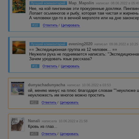
Map_Mapslin
Лучший комментарий
написал 08.06.2022 в 05:4
Нее, на кой пингвинам эти прокуренные дохляки. Пингвин
Лопает осьминогов и рыбу, которая там чистая и жирнень
А человеки где-то в вечной мерзлоте или на дне законсе
#10
Ответить
/
Цитировать
evening2020
Лучший комментарий
написал 09.06.2022 в 10:25
== Экспедиционная группа из 12 человек... ==
Неужели рука не поднимается написать: "Экспедиционн
Зачем уродовать язык рассказа?
#11
Ответить
/
Цитировать
dunyachadunyacha
написал 10.06.2022 в 03:53
ой, меняю минус на плюс благодаря словам ""неуклюже ша
неуклюжесть им многое можно простить
#12
Ответить
/
Цитировать
Nanali
написала 10.06.2022 в 21:58
Кровь из глаз...
#13
Ответить
/
Цитировать