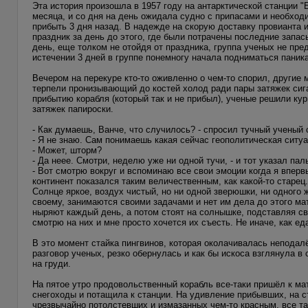
Эта история произошла в 1957 году на антарктической станции "
месяца, и со дня на день ожидала судно с припасами и необхо
прибыть 3 дня назад. В надежде на скорую доставку провианта и
праздник за день до этого, где были потрачены последние запас
день, еще толком не отойдя от праздника, группа ученых не пре
истечении 3 дней в группе понемногу начала подниматься паника
Вечером на перекуре кто-то оживленно о чем-то спорил, другие 
терпели пронизывающий до костей холод ради пары затяжек сига
прибытию корабля (который так и не прибыл), ученые решили кур
затяжек папироски.
- Как думаешь, Ванче, что случилось? - спросил тучный ученый 
- Я не знаю. Сам понимаешь какая сейчас геополитическая ситуа
- Может, шторм?
- Да неее. Смотри, неделю уже ни одной тучи, - и тот указал па
- Вот смотрю вокруг и вспоминаю все свои эмоции когда я впервы
континент показался таким величественным, как какой-то старец
Солнце яркое, воздух чистый, но ни одной зверюшки, ни одного ж
своему, занимаются своими задачами и нет им дела до этого мат
ныряют каждый день, а потом стоят на солнышке, подставляя сво
смотрю на них и мне просто хочется их съесть. Не иначе, как ед
В это момент стайка пингвинов, которая околачивалась неподалё
разговор ученых, резко обернулась и как бы искоса взглянула в
на груди.
На пятое утро продовольственный корабль все-таки пришёл к ма
снегоходы и потащила к станции. На удивление прибывших, на ст
чрезвычайно потолстевших и измазанных чем-то красным, все т