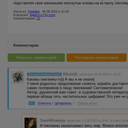
подставляя свои маленькие изогнутые клювы на встречу легком
Написал:
Theinthe
, 06.06.2022 в 12:03
В форуме:
Адвего и Пустота
Комментариев:
22
Комментарии
Написать комментарий
Последние комментарии
Klivia18
Лучший комментарий
написала 06.06.2022 в 15:41
Каковы пингвины-то)) А мы и не знали)
У меня родилось продолжение сюжета: корабль доставля
самих полярников в пищу пингвинам! Систематически!
Автор, дружеский вам совет: в художественной литерат
первом абзаце пять числительных цифрами! Это уже не рас
#1
Ответить
/
Цитировать
/
Скрыть ветку
SanzhKseniya
написала 07.06.2022 в 10:41
в ответ на 
И пингвины захватывают весь мир. Можно вполне 