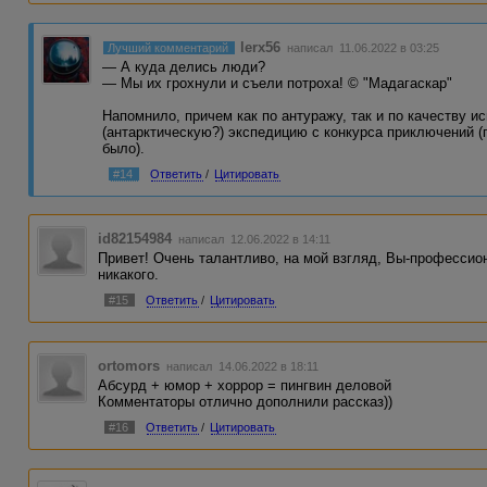
lerx56
Лучший комментарий
написал 11.06.2022 в 03:25
— А куда делись люди?
— Мы их грохнули и съели потроха! © "Мадагаскар"
Напомнило, причем как по антуражу, так и по качеству и
(антарктическую?) экспедицию с конкурса приключений (
было).
#14
Ответить
/
Цитировать
id82154984
написал 12.06.2022 в 14:11
Привет! Очень талантливо, на мой взгляд, Вы-профессио
никакого.
#15
Ответить
/
Цитировать
ortomors
написал 14.06.2022 в 18:11
Абсурд + юмор + хоррор = пингвин деловой
Комментаторы отлично дополнили рассказ))
#16
Ответить
/
Цитировать