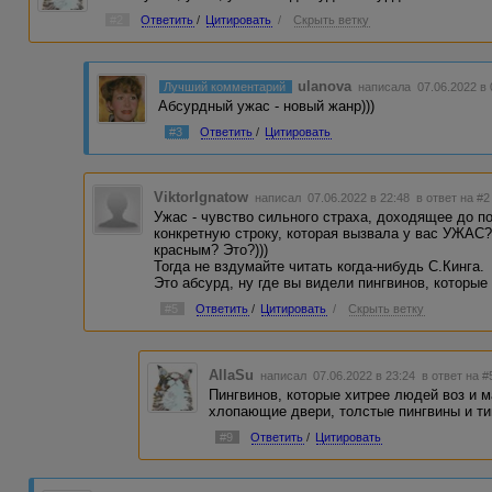
#2
Ответить
/
Цитировать
/
Скрыть ветку
ulanova
Лучший комментарий
написала 07.06.2022 в
Абсурдный ужас - новый жанр)))
#3
Ответить
/
Цитировать
ViktorIgnatow
написал 07.06.2022 в 22:48
в ответ на #2
Ужас - чувство сильного страха, доходящее до п
конкретную строку, которая вызвала у вас УЖАС?
красным? Это?)))
Тогда не вздумайте читать когда-нибудь С.Кинга.
Это абсурд, ну где вы видели пингвинов, которы
#5
Ответить
/
Цитировать
/
Скрыть ветку
AllaSu
написал 07.06.2022 в 23:24
в ответ на #
Пингвинов, которые хитрее людей воз и м
хлопающие двери, толстые пингвины и ти
#9
Ответить
/
Цитировать