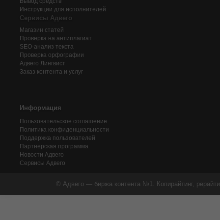
Вывод средств
Инструкции для исполнителей
Сервисы Адвего
Магазин статей
Проверка на антиплагиат
SEO-анализ текста
Проверка орфографии
Адвего
Лингвист
Заказ контента и услуг
Информация
Пользовательское соглашение
Политика конфиденциальности
Поддержка пользователей
Партнерская программа
Новости Адвего
Сервисы Адвего
© Адвего — биржа контента №1. Копирайтинг, рерайти