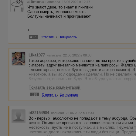
altimona
написала 16.06.2022 в 12:47
Что знают двое, то знает и пингвин
Слово смерть, молчанье месть
Болтуны начинают и проигрывают
...
+
#17
Ответить
/
Цитировать
Lika1977
написала 22.06.2022 в 08:03
Такое хорошее, интересное начало, потом просто глупейш
сигареты вдруг внезапно меняются на папиросы. Жалко 
элементарная, они как будто выдают и автора самого). Э
животное, а вы их людоедами сделали. Но не сделали, ч
безусловно, спорить не буду. Это абсурд ужастик, хорро
Показать весь комментарий
#18
Ответить
/
Цитировать
id82154984
написал 22.06.2022 в 17:33
Во - первых, абсолютно не попадают в тему абсурда. Об
жизни. Ожидание провианта - основная сюжетная линия. 
жестокость, пусть не в поступках, а в мыслях. Неужели 
настолько долго находились эти люди без пищи. Предст