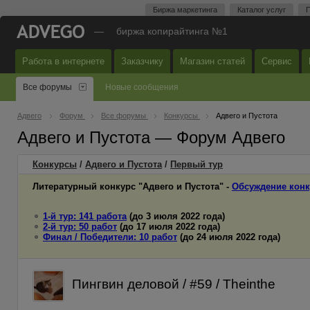
Биржа маркетинга
Каталог услуг
П
—
биржа копирайтинга №1
Работа в интернете
Заказчику
Магазин статей
Сервис
Все форумы
Новые сообщения
Адвего
Форум
Все форумы
Конкурсы
Адвего и Пустота
Адвего и Пустота — Форум Адвего
Конкурсы
/
Адвего и Пустота
/
Первый
тур
Литературный конкурс "Адвего и Пустота" -
Обсуждение конк
1-й тур: 141 работа
(до 3 июля 2022 года)
2-й тур: 50 работ
(до 17 июля 2022 года)
Финал / Победители: 10 работ
(до 24 июля 2022 года)
Пингвин деловой / #59 / Theinthe