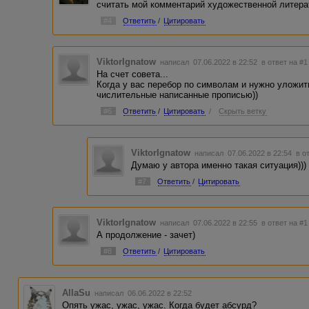
считать мой комментарий художественной литера
#4
Ответить
/
Цитировать
ViktorIgnatow
написал 07.06.2022 в 22:52
в ответ на #1
На счет совета...
Когда у вас перебор по символам и нужно уложит
числительные написанные прописью))
#6
Ответить
/
Цитировать
/
Скрыть ветку
ViktorIgnatow
написал 07.06.2022 в 22:54
в о
Думаю у автора именно такая ситуация)))
#7
Ответить
/
Цитировать
ViktorIgnatow
написал 07.06.2022 в 22:55
в ответ на #1
А продолжение - зачет)
#8
Ответить
/
Цитировать
AllaSu
написал 06.06.2022 в 22:52
Опять ужас, ужас, ужас. Когда будет абсурд?