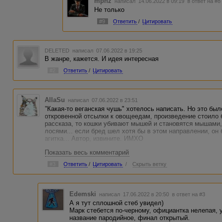
mpnz
написал 14.06.2022 в 09:19
в ответ на #8
Не только
#9
Ответить
/
Цитировать
DELETED
написал 07.06.2022 в 19:25
В жанре, кажется. И идея интересная
#2
Ответить
/
Цитировать
AllaSu
написал 07.06.2022 в 23:51
"Какая-то веганская чушь" хотелось написать. Но это бы
откровенной отсылки к овощеедам, произведение стоило 
рассказа, то кошки убивают мышей и становятся мышами,
лосями... если бред шел хотя бы в этом направлении, он 
агитка... Автор, извините. ИМХО
Показать весь комментарий
#3
Ответить
/
Цитировать
/
Скрыть ветку
Edemski
написал 17.06.2022 в 20:50
в ответ на #3
А я тут сплошной стеб увидел)
Марк стебется по-черному, официантка нелепая, 
название пародийное, финал открытый.