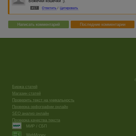
Божечки кошечки :).
#17
Ответить
/
Цитировать
Написать комментарий
Последние комментарии
Биржа статей
Магазин статей
Проверить текст на уникальность
Проверка орфографии онлайн
SEO анализ онлайн
Проверка качества текста
МИР / СБП
WebMoney