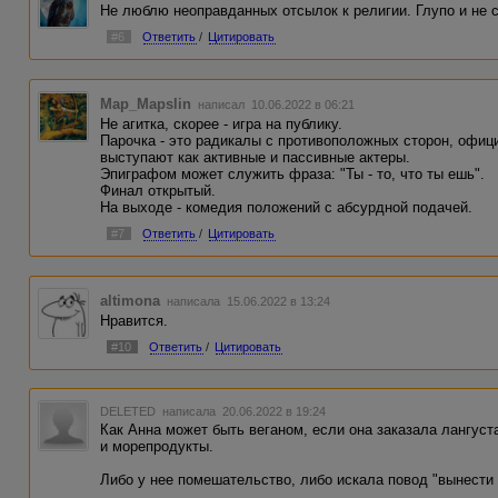
Не люблю неоправданных отсылок к религии. Глупо и не 
#6
Ответить
/
Цитировать
Map_Mapslin
написал 10.06.2022 в 06:21
Не агитка, скорее - игра на публику.
Парочка - это радикалы с противоположных сторон, офиц
выступают как активные и пассивные актеры.
Эпиграфом может служить фраза: "Ты - то, что ты ешь".
Финал открытый.
На выходе - комедия положений с абсурдной подачей.
#7
Ответить
/
Цитировать
altimona
написала 15.06.2022 в 13:24
Нравится.
#10
Ответить
/
Цитировать
DELETED
написала 20.06.2022 в 19:24
Как Анна может быть веганом, если она заказала лангуст
и морепродукты.
Либо у нее помешательство, либо искала повод "вынести 