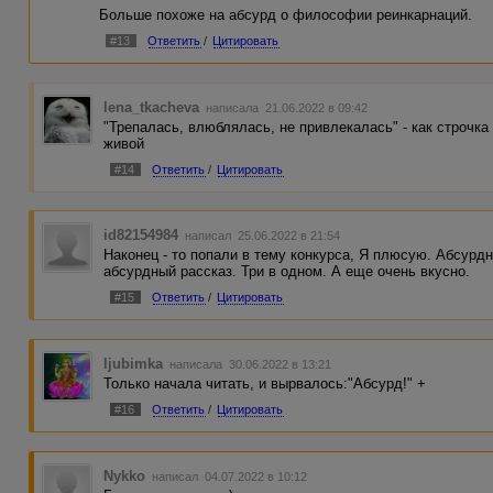
Больше похоже на абсурд о философии реинкарнаций.
#13
Ответить
/
Цитировать
lena_tkacheva
написала 21.06.2022 в 09:42
"Трепалась, влюблялась, не привлекалась" - как строчка 
живой
#14
Ответить
/
Цитировать
id82154984
написал 25.06.2022 в 21:54
Наконец - то попали в тему конкурса, Я плюсую. Абсурд
абсурдный рассказ. Три в одном. А еще очень вкусно.
#15
Ответить
/
Цитировать
ljubimka
написала 30.06.2022 в 13:21
Только начала читать, и вырвалось:"Абсурд!" +
#16
Ответить
/
Цитировать
Nykko
написал 04.07.2022 в 10:12