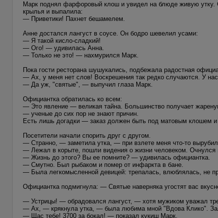
Марк поднял фарфоровый клош и увидел на блюде живую утку. О
крылья и выпалила:
— Приветики! Пахнет бешамелем.
Анне достался лангуст в соусе. Он бодро шевелил усами:
— Я такой кисло-сладкий!
— Ого! — удивилась Анна.
— Только не это! — нахмурился Марк.
Пока гости ресторана шушукались, подбежала радостная официа
— Ах, у меня нет слов! Воскрешения так редко случаются. У нас
— Да уж, "святые", — выпучил глаза Марк.
Официантка обратилась ко всем:
— Это явление — великая тайна. Большинство получает жареную
— ученые до сих пор не знают причин.
Есть лишь догадки — заказ должен быть под матовым клошем и
Посетители начали спорить друг с другом.
— Странно, — заметила утка, — при взлете меня что-то вырубил
— Лежал в корыте, пошли видения о жизни человеком. Очнулся
— Жизнь до этого? Вы ее помните? — удивилась официантка.
— Смутно. Был рыбаком и помер от инфаркта в бане.
— Была легкомысленной девицей: трепалась, влюблялась, не пр
Официантка подмигнула: — Святые наверняка угостят вас вкусн
— Устрицы! — обрадовался лангуст, — хотя мужиком уважал тр
— Ах, — крякнула утка, — была любима мной "Вдова Клико". За
— Щас тебе! 3700 за бокал! — показал кукиш Марк.