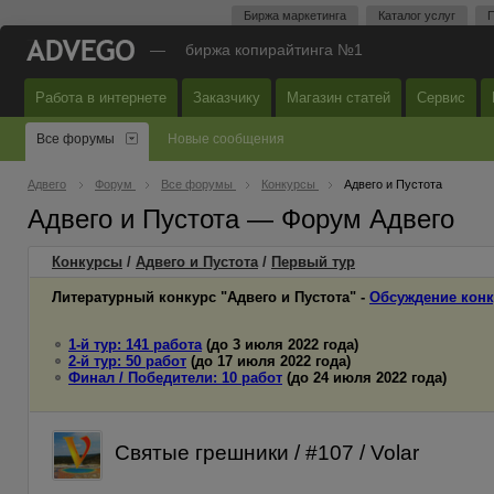
Биржа маркетинга
Каталог услуг
П
—
биржа копирайтинга №1
Работа в интернете
Заказчику
Магазин статей
Сервис
Все форумы
Новые сообщения
Адвего
Форум
Все форумы
Конкурсы
Адвего и Пустота
Адвего и Пустота — Форум Адвего
Конкурсы
/
Адвего и Пустота
/
Первый
тур
Литературный конкурс "Адвего и Пустота" -
Обсуждение конк
1-й тур: 141 работа
(до 3 июля 2022 года)
2-й тур: 50 работ
(до 17 июля 2022 года)
Финал / Победители: 10 работ
(до 24 июля 2022 года)
Святые грешники / #107 / Volar