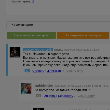
Комментариев:
17
Комментарии
Написать комментарий
Последние комментарии
mpnz
Лучший комментарий
написал 06.06.2022 в 13:36
Так-с. Началось в Адвеге утро.
Вы знаете, я не знаю. Насколько вот это вот все абсурди
С первого взгляда я вижу историю про ужин + фантдоп +
В-общем, промолчу пока, надо еще почитать и сравнить.
#1
Ответить
/
Цитировать
/
Скрыть ветку
ambidekster
написала 14.06.2022 в 04:30
в ответ на #1
За шутку про "остаться голодными"?
#8
Ответить
/
Цитировать
/
Скрыть ветку