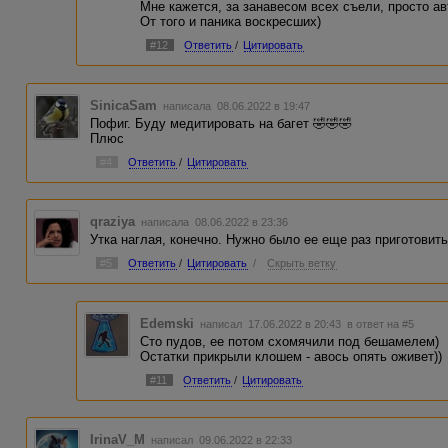
Мне кажется, за занавесом всех съели, просто ав
От того и паника воскресших)
#12
Ответить
/
Цитировать
SinicaSam
написала 08.06.2022 в 19:47
Пофиг. Буду медитировать на багет 🤣🤣🤣
Плюс
#4
Ответить
/
Цитировать
qraziya
написала 08.06.2022 в 23:36
Утка наглая, конечно. Нужно было ее еще раз приготовит
#5
Ответить
/
Цитировать
/
Скрыть ветку
Edemski
написал 17.06.2022 в 20:43
в ответ на #5
Сто пудов, ее потом схомячили под бешамелем)
Остатки прикрыли клошем - авось опять оживет))
#11
Ответить
/
Цитировать
IrinaV_M
написал 09.06.2022 в 22:33