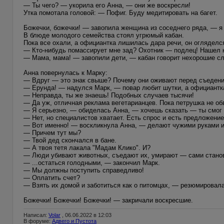
— Ты чего? — укорила его Анна, — они же воскресли!
Утка помотала головой: — Пофиг. Буду медитировать на багет.
Божечки, божечки! — завопила женщина из соседнего ряда, — я
В блюде молодого семейства стоял угрюмый кабан.
Пока все охали, а официантка лишилась дара речи, он огляделс
— Кто-нибудь помассирует мне зад? Охотник — подлец! Нашел к
— Мама, мама! — завопили дети, — кабан говорит нехорошие сл
Анна повернулась к Марку:
— Вдруг — это знак свыше? Почему они оживают перед съеден
— Ерунда! — надулся Марк, — повар любит шутки, а официантка
— Неправда, ты же знаешь! Подобных случаев тысячи!
— Да уж, отличная реклама вегетарианцев. Пока петрушка не об
— Я серьезно, — обиделась Анна, — хочешь сказать — ты смог 
— Нет, но специалистов хватает. Есть спрос и есть предложение
— Вот именно! — воскликнула Анна, — делают чужими руками и 
— Причем тут мы?
— Твой дед скончался в бане.
— А твоя тетя лакала "Мадам Клико". И?
— Люди убивают животных, съедают их, умирают — сами становя
— ...остаться голодными, — закончил Марк.
— Мы должны поступить справедливо!
— Оплатить счет?
— Взять их домой и заботиться как о питомцах, — резюмировала
Божечки! Божечки! Божечки! — закричали воскресшие.
Написал:
Volar
, 06.06.2022 в 12:03
В форуме:
Адвего и Пустота