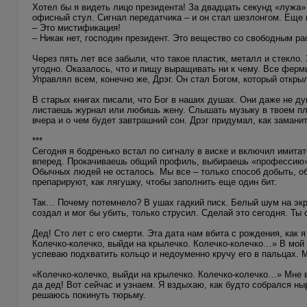
Хотел бы я видеть лицо президента! За двадцать секунд «лужа»
офисный стул. Сигнал передатчика – и он стал шезлонгом. Еще 
– Это мистификация!
– Никак нет, господин президент. Это вещество со свободным 
Через пять лет все забыли, что такое пластик, металл и стекло
угодно. Оказалось, что и пищу выращивать ни к чему. Все ферм
Управлял всем, конечно же, Дрэг. Он стал Богом, который откры
В старых книгах писали, что Бог в наших душах. Они даже не д
листаешь журнал или любишь жену. Слышать музыку в твоем пле
вчера и о чем будет завтрашний сон. Дрэг придумал, как заманит
***
Сегодня я бодренько встал по сигналу в виске и включил имита
вперед. Прокачиваешь общий профиль, выбираешь «профессию», 
Обычных людей не осталось. Мы все – только способ добыть, об
препарируют, как лягушку, чтобы заполнить еще один бит.
Так… Почему потемнело? В ушах гадкий писк. Белый шум на экра
создал и мог бы убить, только струсил. Сделай это сегодня. Ты
Дед! Сто лет с его смерти. Эта дата нам вбита с рождения, как
Колечко-колечко, выйди на крылечко. Колечко-колечко…» В мой 
успеваю подхватить кольцо и недоуменно кручу его в пальцах. 
«Колечко-колечко, выйди на крылечко. Колечко-колечко…» Мне в
да дед! Вот сейчас и узнаем. Я вздыхаю, как будто собрался ны
решаюсь покинуть тюрьму.