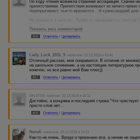
По ходу чтения возникла странная ассоциация. Скачки на
препятствиями. Препятствия возникают из ничего прямо п
перепрыгивают, чьи-то врезаются... А сумасшедший дом -
Не проникся я чего-то... Тупею от заковыристых текстов?
Не хочу-у-у-у!!!
Показать весь комментарий
Пойду уж... :)
#66
Ответить
/
Цитировать
Lady_Luck_2011_5
написала 22.12.2018 в 03:42
Отличный рассказ, мне понравился. В отличие от множес
на школьное сочинение, а на настоящее литературное пр
конечно, но все равно мой Вам плюс))
#67
Ответить
/
Цитировать
DELETED
написал 22.12.2018 в 22:12
Достойно, а концовка и последняя строка:"Что чувствует
просто слов нет....
#68
Ответить
/
Цитировать
Nanali
написала 23.12.2018 в 14:51
Как-то не очень. Вроде и прокачано все, а ничем не зац