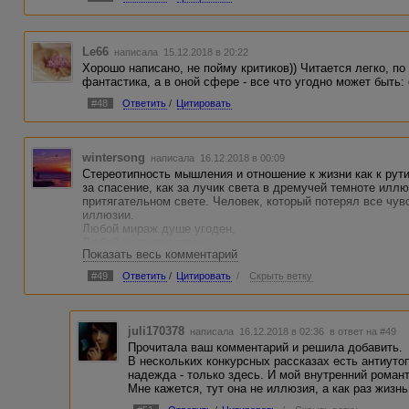
Le66
написала 15.12.2018 в 20:22
Хорошо написано, не пойму критиков)) Читается легко, п
фантастика, а в оной сфере - все что угодно может быть: 
#48
Ответить
/
Цитировать
wintersong
написала 16.12.2018 в 00:09
Стереотипность мышления и отношение к жизни как к рути
за спасение, как за лучик света в дремучей темноте илл
притягательном свете. Человек, который потерял все чу
иллюзии.
Любой мираж душе угоден,
Любой иллюзии глоток...
Показать весь комментарий
Мой пес гордится, что свободен,
Держа в зубах свой поводок.
#49
Ответить
/
Цитировать
/
Скрыть ветку
И. Губерман
Не надеяться надо, а верить и знать, что будет так как в
бездействовать, пассивно ждать чуда.
Человек, который думает, что потерял все должен понять,
juli170378
написала 16.12.2018 в 02:36
в ответ на #49
Рассказ о бесформенной материи и вдруг надежда.
Прочитала ваш комментарий и решила добавить.
В общем рассказ мне понравился. Вернусь чуть позже, ч
В нескольких конкурсных рассказах есть антиуто
надежда - только здесь. И мой внутренний романт
Мне кажется, тут она не иллюзия, а как раз жиз