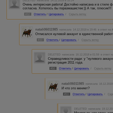
DELETED
написала 14.12.2018 в 10:24
Очень интересная работа! Достойно написана и в стиле фа
согласна. Хотелось бы поразмашистее:)) А так, плюсик!!!
#32
Ответить
/
Цитировать
/
Скрыть ветку
natali06011985
написала 14.12.2018 в 19:46
в ответ на 
Отписался нулевой аккаунт в единственной работе
#33
Ответить
/
Цитировать
/
Скрыть ветку
DELETED
написала 16.12.2018 в 01:59
в ответ н
Справедливости ради: у "нулевого аккаун
регистрация 2011 года.
#50
Ответить
/
Цитировать
/
Скрыть ветку
natali06011985
написала 16.12.2018
И что это меняет?
#53
Ответить
/
Цитировать
/
Скр
DELETED
написала 19.12.20
Меняет то, что здесь ка