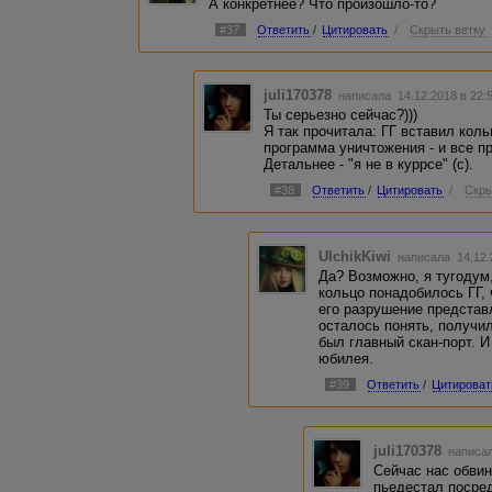
А конкретнее? Что произошло-то?
#37
Ответить
/
Цитировать
/
Скрыть ветку
juli170378
написала 14.12.2018 в 22
Ты серьезно сейчас?)))
Я так прочитала: ГГ вставил коль
программа уничтожения - и все п
Детальнее - "я не в куррсе" (с).
#38
Ответить
/
Цитировать
/
Скры
UlchikKiwi
написала 14.12.
Да? Возможно, я тугодум,
кольцо понадобилось ГГ, 
его разрушение представ
осталось понять, получи
был главный скан-порт. И
юбилея.
#39
Ответить
/
Цитироват
juli170378
написал
Сейчас нас обвин
пьедестал посре