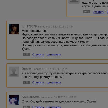
ладно смог с пом
круга, а дальше ч
#44
Ответить
/
juli170378
написала 15.12.2018 в 17:34
Мне понравилось.
Идея, конечно, витала в воздухе и много где интерпретир
По поводу стиля: есть и живость, и детальность, и главно
нелинейная, закольцованная, причем к месту.
Про недостатки: соглашусь, что начало свободнее вышло,
Удачи!
#45
Ответить
/
Цитировать
Donitz
написал 15.12.2018 в 17:52
а я последний год кучу литературы в жанре постапокалип
оценить эту работу плюсом(
#46
Ответить
/
Цитировать
Shukarnova
написала 15.12.2018 в 18:31
Спасибо, действительно здорово написано. Удачи!
#47
Ответить
/
Цитировать