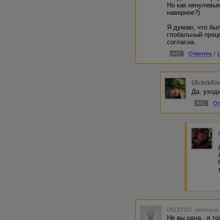
Но как ненулевы
наверное?)
Я думаю, что был
глобальный проце
согласна.
#40
Ответить
/
UlchikKi
Да, уход
#41
От
DELETED
написала 
Не вы одна...я т