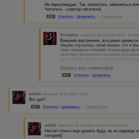
Не переубеждаю. Так, поболтать, обменяться вп
Читатель - соавтор писателя)
#58
Ответить
/
Цитировать
/
Скрыть ветку
Konoplya
написала 20.12.2018 в 22:27
в отве
Внешняя внутренняя, все равно движуха
общем случилась такая оказия, что я ф
свои глазоньки чтением только ради дух
позитива. Впечатлить человека вкусивше
лишь парой строчек о надежде? Сложнова
расчитывал) Но его подача именно филос
Показать весь комментарий
намекаю ему на продолжение отношений
#63
Ответить
/
Цитировать
adatxt
написала 20.12.2018 в 10:07
Вот да!!!
#57
Ответить
/
Цитировать
/
Скрыть ветку
adatxt
написала 20.12.2018 в 10:28
в ответ на #57
Насчет плюса еще думать буду, но за надежду о
сегодня))