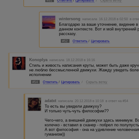
#51
Ответить
/
Цитировать
/
Скрыть ветку
wintersong
написала 16.12.2018 в 02:50
в отв
Благодарю за ваше уточнение, видение в
данном контексте. Вот и мой внутренний 
рассказу.
#52
Ответить
/
Цитировать
Konoplya
написала 18.12.2018 в 16:16
Стиль и живость написания круты, может быть даже круч
не люблю бессмысленной движухи. Жажду увидеть бол
исполнении
#54
Ответить
/
Цитировать
/
Скрыть ветку
adatxt
написала 20.12.2018 в 10:18
в ответ на #54
То есть вы увидели движуху?
И только чуть-чуть философии??
Чего-чего, а внешней движухи здесь минимум. Вс
колечко - вставил в сканер - побрел по полупус
А вот философия - она на удивление человечная.
гуманизм))