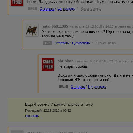
Норм. Да здесь литературой запахло! Буков не хватило, а 
#25
Ответить
/
Цитировать
/
Скрыть ветку
natali06011985
написала 12.12.2018 в 14:15
в ответ на 
А что конкретно вам понравилось? Идея не нова,
вообще не в тему.
#27
Ответить
/
Цитировать
/
Скрыть ветку
shubbah
написал 18.12.2018 в 23:39
в ответ 
Не видел сообщ.
Вряд ли я щас сформулирую. Да я и не к
хороший НФ текст, вот и всё.
#55
Ответить
/
Цитировать
Еще 4 ветки / 7 комментариев в темe
Последний:
12.12.2018 в 06:12
Показать