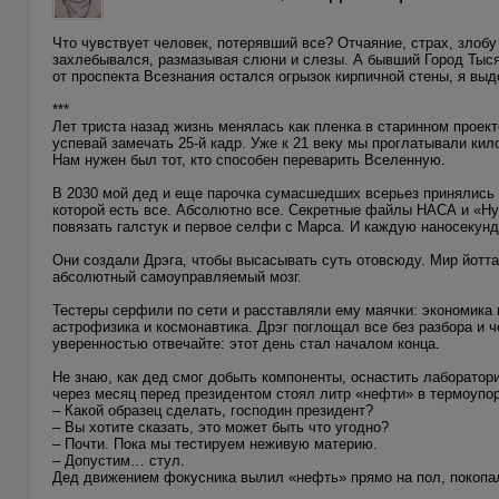
Что чувствует человек, потерявший все? Отчаяние, страх, злобу
захлебывался, размазывая слюни и слезы. А бывший Город Тыся
от проспекта Всезнания остался огрызок кирпичной стены, я выд
***
Лет триста назад жизнь менялась как пленка в старинном проекто
успевай замечать 25-й кадр. Уже к 21 веку мы проглатывали кил
Нам нужен был тот, кто способен переварить Вселенную.
В 2030 мой дед и еще парочка сумасшедших всерьез принялись за
которой есть все. Абсолютно все. Секретные файлы НАСА и «Ну, 
повязать галстук и первое селфи с Марса. И каждую наносекунд
Они создали Дрэга, чтобы высасывать суть отовсюду. Мир йотт
абсолютный самоуправляемый мозг.
Тестеры серфили по сети и расставляли ему маячки: экономика 
астрофизика и космонавтика. Дрэг поглощал все без разбора и 
уверенностью отвечайте: этот день стал началом конца.
Не знаю, как дед смог добыть компоненты, оснастить лаборатори
через месяц перед президентом стоял литр «нефти» в термоупор
– Какой образец сделать, господин президент?
– Вы хотите сказать, это может быть что угодно?
– Почти. Пока мы тестируем неживую материю.
– Допустим… стул.
Дед движением фокусника вылил «нефть» прямо на пол, покопал