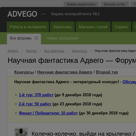
Биржа маркетинга
Каталог услуг
П
—
биржа копирайтинга №1
Работа в интернете
Заказчику
Магазин статей
Сервис
Все форумы
Новые сообщения
Адвего
Форум
Все форумы
Конкурсы
Научная фантастика Адве
Научная фантастика Адвего — Форум
Конкурсы
/
Научная фантастика Адвего
/
Второй
тур
Научная фантастика Адвего - литературный конкурс! -
Обсуж
1-й тур: 378 работ
(до 9 декабря 2018 года)
2-й тур: 50 работ
(до 23 декабря 2018 года)
Финал / Победители: 10 работ
(до 30 декабря 2018 года)
Колечко-колечко, выйди на крылечко / 