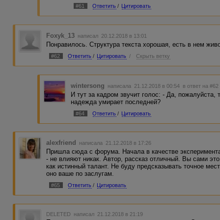
#61
Ответить
/
Цитировать
Foxyk_13
написал 20.12.2018 в 13:01
Понравилось. Структура текста хорошая, есть в нем жив
#62
Ответить
/
Цитировать
/
Скрыть ветку
wintersong
написала 21.12.2018 в 00:54
в ответ на #62
И тут за кадром звучит голос: - Да, пожалуйста, 
надежда умирает последней?
#64
Ответить
/
Цитировать
alexfriend
написала 21.12.2018 в 17:26
Пришла сюда с форума. Начала в качестве эксперимент
- не влияют никак. Автор, рассказ отличный. Вы сами эт
как истинный талант. Не буду предсказывать точное мест
оно ваше по заслугам.
#65
Ответить
/
Цитировать
DELETED
написал 21.12.2018 в 21:19