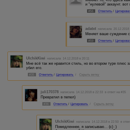
и "нулевой" аккаунт. вот
#56
Ответить
/
Цитирова
adatxt
написала 20.12.2018
Меняет ваше суждение 
#59
Ответить
/
Цитирова
UlchikKiwi
написала 14.12.2018 в 20:11
Мне всё так же нравится стиль, но во втором туре плюс з
убил его.
#35
Ответить
/
Цитировать
/
Скрыть ветку
juli170378
написала 14.12.2018 в 22:33
в ответ на #35
Превратил в пепел)
#36
Ответить
/
Цитировать
/
Скрыть ветку
UlchikKiwi
написала 14.12.2018 в 22:50
в отве
Помедленнее, я записываю... (с) :)