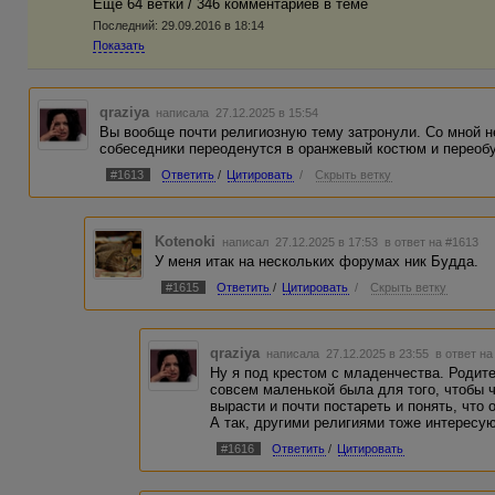
Еще 64 ветки / 346 комментариев в темe
Последний:
29.09.2016 в 18:14
Показать
qraziya
написала 27.12.2025 в 15:54
Вы вообще почти религиозную тему затронули. Со мной н
собеседники переоденутся в оранжевый костюм и переоб
#1613
Ответить
/
Цитировать
/
Скрыть ветку
Kotenoki
написал 27.12.2025 в 17:53
в ответ на #1613
У меня итак на нескольких форумах ник Будда.
#1615
Ответить
/
Цитировать
/
Скрыть ветку
qraziya
написала 27.12.2025 в 23:55
в ответ на
Ну я под крестом с младенчества. Родите
совсем маленькой была для того, чтобы 
вырасти и почти постареть и понять, что 
А так, другими религиями тоже интересую
#1616
Ответить
/
Цитировать