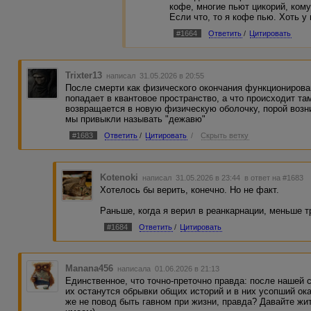
кофе, многие пьют цикорий, кому
Если что, то я кофе пью. Хоть у
#1664
Ответить
/
Цитировать
Trixter13
написал 31.05.2026 в 20:55
После смерти как физического окончания функционирова
попадает в квантовое пространство, а что происходит там
возвращается в новую физическую оболочку, порой воз
мы привыкли называть "дежавю"
#1683
Ответить
/
Цитировать
/
Скрыть ветку
Kotenoki
написал 31.05.2026 в 23:44
в ответ на #1683
Хотелось бы верить, конечно. Но не факт.
Раньше, когда я верил в реанкарнации, меньше 
#1684
Ответить
/
Цитировать
Manana456
написала 01.06.2026 в 21:13
Единственное, что точно-преточно правда: после нашей 
их останутся обрывки общих историй и в них усопший ок
же не повод быть гавном при жизни, правда? Давайте жит