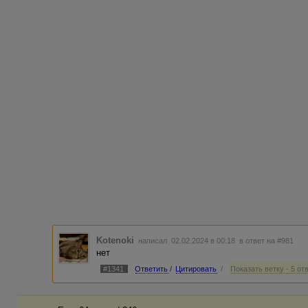
Kotenoki
написал 02.02.2024 в 00:18
в ответ на #981
нет
#1341
Ответить
/
Цитировать
/
Показать ветку - 5 от