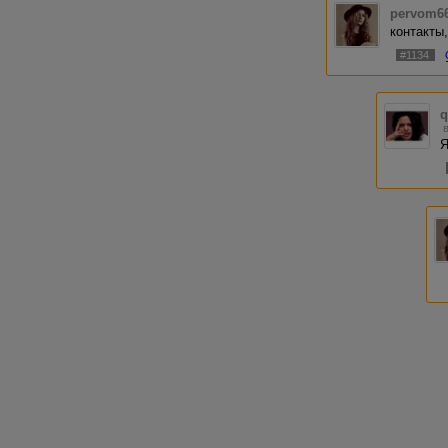
pervom6
контакты,
#1134
q
Я