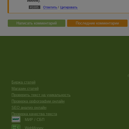
имеем).
#1685
Ответить
/
Цитировать
Написать комментарий
Последние комментарии
Биржа статей
Магазин статей
Проверить текст на уникальность
Проверка орфографии онлайн
SEO анализ онлайн
Проверка качества текста
МИР / СБП
WebMoney