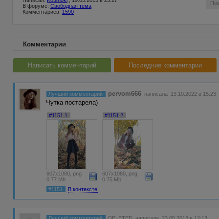
Написал:
Kotenoki
, 19.05.2013 в 23:27
По
В форуме:
Свободная тема
Комментариев:
1590
Комментарии
Написать комментарий
Последние комментарии
pervom666
Лучший комментарий
написала 13.10.2022 в 15:23
Чутка постарела)
#1151.1
#1151.2
607x1080, png
607x1080, png
0.77 Mb
0.75 Mb
#1151
В контексте
Лучший комментарий
DELETED
написала 23.05.2013 в 12:13