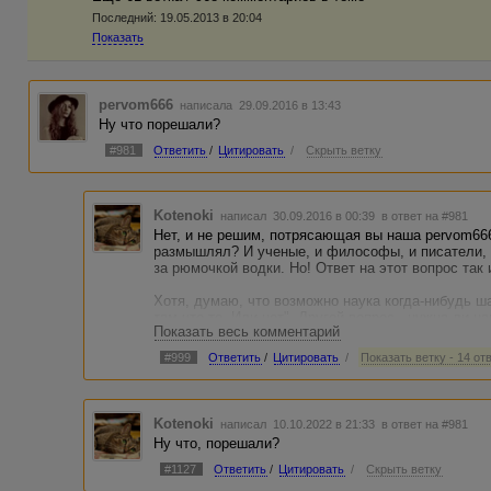
Последний:
19.05.2013 в 20:04
Показать
pervom666
написала 29.09.2016 в 13:43
Ну что порешали?
#981
Ответить
/
Цитировать
/
Скрыть ветку
Kotenoki
написал 30.09.2016 в 00:39
в ответ на #981
Нет, и не решим, потрясающая вы наша pervom666
размышлял? И ученые, и философы, и писатели, и
за рюмочкой водки. Но! Ответ на этот вопрос так 
Хотя, думаю, что возможно наука когда-нибудь ша
там что-то. Или нет". Другой вопрос - нужна ли 
Показать весь комментарий
Во всяком случае, имея ограниченный запас земн
#999
Ответить
/
Цитировать
/
Показать ветку - 14 от
тратить время на ерунду, а наслаждаться момент
Я считаю, что главное в этой жизни - это красота!
Kotenoki
написал 10.10.2022 в 21:33
в ответ на #981
Жить и умереть стоит хотя бы ради того, чтобы э
Ну что, порешали?
чашу, наполненную пенистым напитком под назва
#1127
Ответить
/
Цитировать
/
Скрыть ветку
Смаковать каждый глоток, каждое ощущение. Кай