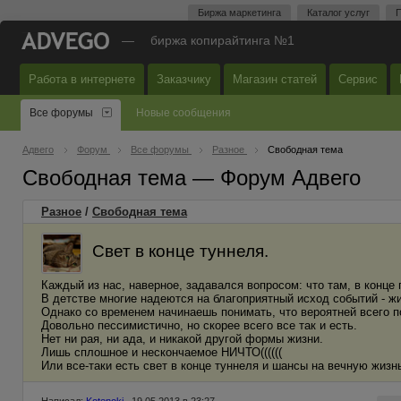
Биржа маркетинга
Каталог услуг
П
—
биржа копирайтинга №1
Работа в интернете
Заказчику
Магазин статей
Сервис
Все форумы
Новые сообщения
Адвего
Форум
Все форумы
Разное
Свободная тема
Свободная тема — Форум Адвего
Разное
/
Свободная тема
Свет в конце туннеля.
Каждый из нас, наверное, задавался вопросом: что там, в конце 
В детстве многие надеются на благоприятный исход событий - жи
Однако со временем начинаешь понимать, что вероятней всего п
Довольно пессимистично, но скорее всего все так и есть.
Нет ни рая, ни ада, и никакой другой формы жизни.
Лишь сплошное и нескончаемое НИЧТО((((((
Или все-таки есть свет в конце туннеля и шансы на вечную жизн