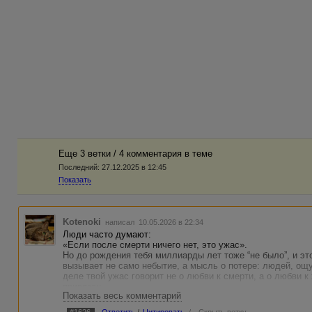
Еще 3 ветки / 4 комментария в темe
Последний:
27.12.2025 в 12:45
Показать
Kotenoki
написал 10.05.2026 в 22:34
Люди часто думают:
«Если после смерти ничего нет, это ужас».
Но до рождения тебя миллиарды лет тоже “не было”, и эт
вызывает не само небытие, а мысль о потере: людей, ощу
деле твой ужас говорит не о любви к смерти, а о любви к
привязан.
Показать весь комментарий
И тут есть ловушка: если бесконечно жевать эту тему в г
всё сильнее. Особенно ночью, в воде, в одиночестве. Эк