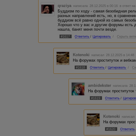
qraziya
написала 28.12.2025 в 00:16
в ответ на
Буддизм по ходу - самая безобидная рел
разных направлений есть, но, в сравнени
буддизм всё равно одной из самых безоб
Хорошо что у вас и другие форумы есть д
нашла, банят меня почти везде.
#1617
Ответить
/
Цитировать
/
Скрыть вет
Kotenoki
написал 28.12.2025 в 14:4
На форумах проституток и вебкам
#1618
Ответить
/
Цитировать
/
Ск
ambidekster
написала 28.1
На форумах проституток 
#1619
Ответить
/
Цитиров
Kotenoki
написал 
На форумах прос
#1620
Ответить