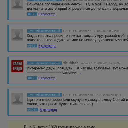
Почитала последние комменты... Ну ё моё!!! Народ, ну я
догмы - это аллегории! Упрощенные до нельзя специаль
#758
В контексте
Лучший комментарий
DELETED
написал 30.08.2016 в 21:01
Когда-то сына просил о том же - когда умру, развей мой 
обязательства ходить ко мне на могилу, ухаживать за не
#931
В контексте
shubbah
Лучший комментарий
написал 28.08.2016 в 02:37
Интересно деуки пляшуть... А как вы, граждане, тут можете кам
------------------------------ Евгений
...
#863
В контексте
Лучший комментарий
DELETED
написала 02.10.2016 в 00:01
Где-то в мире проронили скупую мужскую слезу Сергей и
слова, что проект будет жить вечно :)
#1011
В контексте
Еще 61 ветка / 968 комментариев в темe