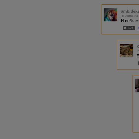
ambideks
в ответ на
И вебка
#1621
K
Е