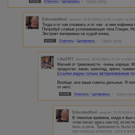
стимуло
#1646
Ответить
/
Цитировать
/
Скрыть ветку
стереот
То есть,
изменять
должна 
Educatedfool
написал 29.05.2026 в 11:00
в ответ на #1
сама по 
Тогда и от чая откажись и от чая - в нем кофеина
собаки, 
Попробуй слабые успокаивающие типа Глицин, Но
читала, 
Экстракт валерианы на худой конец.
всего ли
#1647
Ответить
/
Цитировать
/
Скрыть ветку
"Некотор
инстинк
смысле,
Lika1977
связано 
написала 29.05.2026 в 15:14
в ответ 
основно
Магний от тревожности - очень хорошо. М
обучени
продуктах: какао, шоколад, орехи, тыквен
жёстким
[
ссылки видны только авторизованным п
То есть,
этих про
Вообще, все ваши советы дельные. Я пил
от него.
"Вместо 
#1648
Ответить
/
Цитировать
/
Скрыть вет
рассмат
Безусло
автомати
определ
Educatedfool
написал 29.05.2026 в 
сосател
В тяжелые времена, когда я был 
руки от 
этом писал здесь как-то), естест
мотиваци
быть и речи. Тревожность была та
сознания
при помощи алкоголя, хотя я воо
Рефлексы