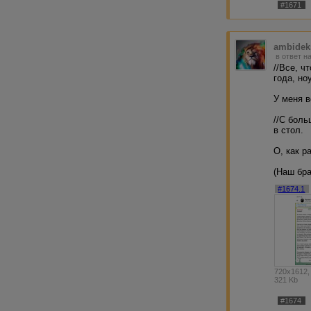
- не мое, от сло
#1671
5000 экземпляров.
что люди сейчас 
магазины на кажд
ambidek
в ответ н
//Все, ч
года, но
У меня в
//С боль
в стол.
О, как р
(Наш бр
#1674.1
720x1612,
321 Kb
#1674