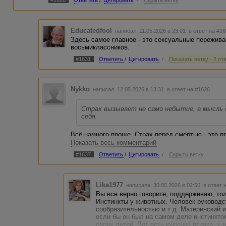
#1626
Ответить
/
Цитировать
/
Скрыть ветку
пространство и усталую нервную систему. Она приходит 
сирена в три часа ночи.
Поэтому тебе сейчас важно не искать окончательный отве
найдёшь, как не нашли миллиарды людей до нас. Тебе в
Educatedfool
написал 11.05.2026 в 23:01
в ответ на #1
настоящем моменте. Иначе мозг превратит любую мысль 
Здесь самое главное - это сексуальные пережива
Ты живой человек, Ратмир. С работой, желаниями, сексу
восьмиклассников.
конфликтами, надеждами. И пока ты жив, жизнь происходи
после смерти, а в этом вечере, в этом дыхании, в этих р
#1631
Ответить
/
Цитировать
/
Показать ветку - 2 от
единственное место, где человек вообще может существо
Nykko
написал 12.05.2026 в 13:31
в ответ на #1626
Страх вызывает не само небытие, а мысль о
себя.
Всё намного проще. Страх перед смертью - это п
инстинкт, вот и все. Никаких других универсальн
Показать весь комментарий
есть индивидуальные или групповые резоны. Напр
#1637
Ответить
/
Цитировать
/
Скрыть ветку
кто ж тогда будет заботиться о моих детях? Како
как же я умру, если у Фордфеллера уже 10 миллиа
частности. Потому что боятся смерти даже нищие
Lika1977
написала 30.05.2026 в 02:50
в ответ 
Так что основная причина только одна - инстинкт.
Вы все верно говорите, поддерживаю, тол
Инстинкты у животных. Человек руководс
сообразительностью и т д. Материнский ин
если бы он был на самом деле инстинктом
своих детей. Вот есть кукушка птичка, у 