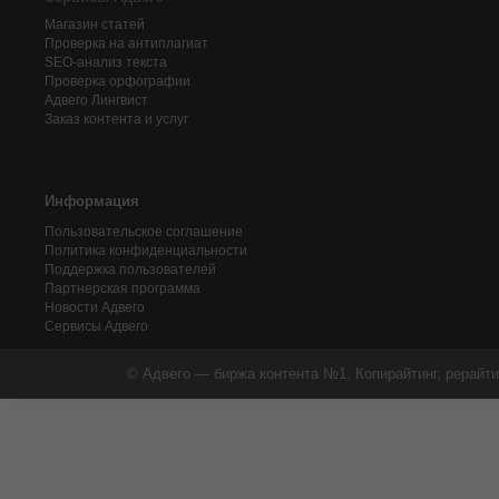
Магазин статей
Проверка на антиплагиат
SEO-анализ текста
Проверка орфографии
Адвего
Лингвист
Заказ контента и услуг
Информация
Пользовательское соглашение
Политика конфиденциальности
Поддержка пользователей
Партнерская программа
Новости Адвего
Сервисы Адвего
© Адвего — биржа контента №1. Копирайтинг, рерайти