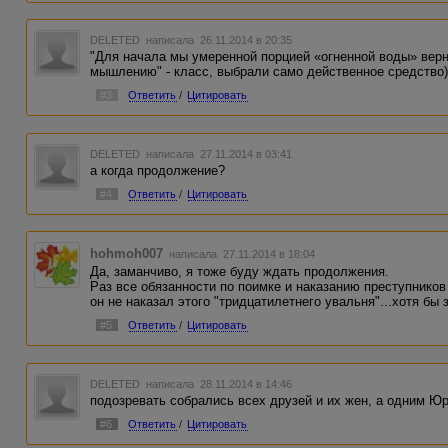
DELETED
написала 26.11.2014 в 20:35
"Для начала мы умеренной порцией «огненной воды» верн
мышлению" - класс, выбрали само действенное средство)
#3
Ответить
/
Цитировать
DELETED
написала 27.11.2014 в 03:41
а когда продолжение?
#4
Ответить
/
Цитировать
hohmoh007
написала 27.11.2014 в 18:04
Да, заманчиво, я тоже буду ждать продолжения.
Раз все обязанности по поимке и наказанию преступников
он не наказал этого "тридцатилетнего увальня"...хотя бы з
#5
Ответить
/
Цитировать
DELETED
написала 28.11.2014 в 14:46
подозревать собрались всех друзей и их жен, а одним Юр
#6
Ответить
/
Цитировать