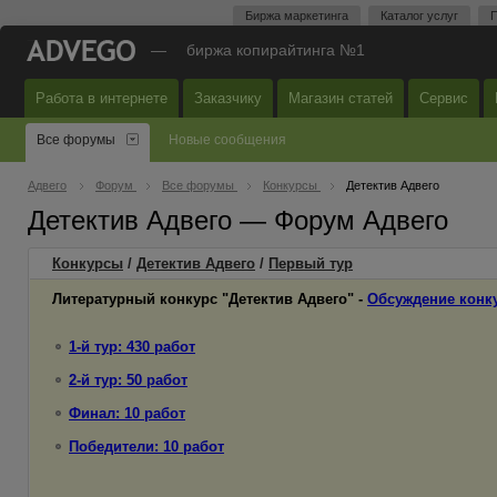
Биржа маркетинга
Каталог услуг
П
—
биржа копирайтинга №1
Работа в интернете
Заказчику
Магазин статей
Сервис
Все форумы
Новые сообщения
Адвего
Форум
Все форумы
Конкурсы
Детектив Адвего
Детектив Адвего — Форум Адвего
Конкурсы
/
Детектив Адвего
/
Первый
тур
Литературный конкурс "Детектив Адвего" -
Обсуждение конк
1-й тур: 430 работ
2-й тур: 50 работ
Финал: 10 работ
Победители: 10 работ