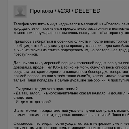
Пропажа / #238 / DELETED
Телефон уже пять минут надрывался мелодией из «Розовой пан
тридцатилетия, противился преодолению расстояния в полкомнат
комнатном полумарафоне пришлось выступить. «Пантера» путано
Пришлось выбираться в осеннюю слякоть и после вялых торгов 
сообщил, что обнаружил утром пропажу «заначки в два килобакса
я был исключен из списка подозреваемых, но растерянная тридц
преступников.
Для начала мы умеренной порцией «огненной воды» вернули се
доводами, вроде: «ну Юрка точно не мог», обнулил весь списо
результатов, кроме одного: в наведенном беспорядке теперь мог
прямой вопрос: «а они у тебя точно были?», хозяин молча показ
талант Паши попадать в самые дурацкие заморочки, я приступил 
- Ты деньги-то для чего приготовил?
- Да так, залог… - многозначительно сказал юбиляр, и добавил:
следствия.
- И где этот договор?
В этот момент тридцатилетний увалень пулей метнулся к входной 
самым плохим вестям, в дверях появился счастливый Паша в о
Оказалось, что вчера, после ухода гостей, в нетрезвом уме и 
документам и отнес портфель в машину – приготовился к делово