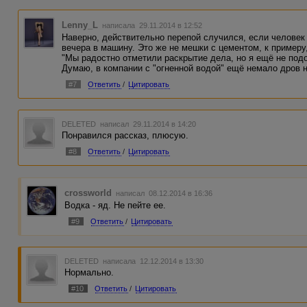
Lenny_L
написала 29.11.2014 в 12:52
Наверно, действительно перепой случился, если человек 
вечера в машину. Это же не мешки с цементом, к примеру
"Мы радостно отметили раскрытие дела, но я ещё не подо
Думаю, в компании с "огненной водой" ещё немало дров н
#7
Ответить
/
Цитировать
DELETED
написал 29.11.2014 в 14:20
Понравился рассказ, плюсую.
#8
Ответить
/
Цитировать
crossworld
написал 08.12.2014 в 16:36
Водка - яд. Не пейте ее.
#9
Ответить
/
Цитировать
DELETED
написала 12.12.2014 в 13:30
Нормально.
#10
Ответить
/
Цитировать