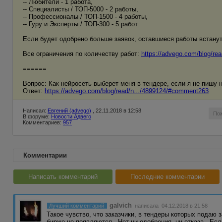
-- Любители - 1 работа,
-- Специалисты / ТОП-5000 - 2 работы,
-- Профессионалы / ТОП-1500 - 4 работы,
-- Гуру и Эксперты / ТОП-300 - 5 работ.
Если будет одобрено больше заявок, оставшиеся работы встанут
Все ограничения по количеству работ:
https://advego.com/blog/re
======
Вопрос: Как нейросеть выберет меня в тендере, если я не пишу на
Ответ:
https://advego.com/blog/read/n.../4899124/#comment263
Написал:
Евгений (advego)
, 22.11.2018 в 12:58
По
В форуме:
Новости Адвего
Комментариев:
957
Комментарии
Написать комментарий
Последние комментарии
galvich
Лучший комментарий
написала 04.12.2018 в 21:58
Такое чувство, что заказчики, в тендеры которых подаю 
бирже не появляются...Нет ни одобрения, ни отказа...Ес