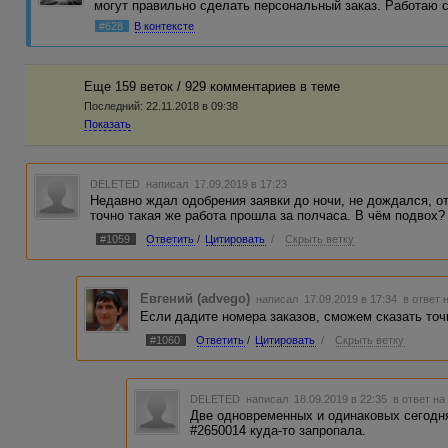
могут правильно сделать персональный заказ. Работаю 
#628
В контексте
Еще 159 веток / 929 комментариев в темe
Последний:
22.11.2018 в 09:38
Показать
DELETED
написал 17.09.2019 в 17:23
Недавно ждал одобрения заявки до ночи, не дождался, от
точно такая же работа прошла за полчаса. В чём подвох?
#1059
Ответить
/
Цитировать
/
Скрыть ветку
Евгений (advego)
написал 17.09.2019 в 17:34
в ответ 
Если дадите номера заказов, сможем сказать точ
#1060
Ответить
/
Цитировать
/
Скрыть ветку
DELETED
написал 18.09.2019 в 22:35
в ответ на
Две одновременных и одинаковых сегодня
#2650014 куда-то запропала.