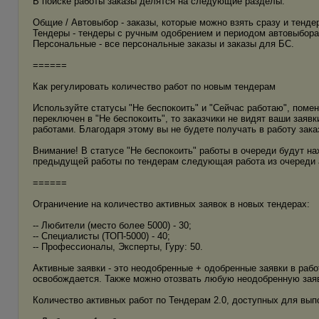
В поиске работы заказы делятся на следующие разделы:
Общие / Автовыбор - заказы, которые можно взять сразу и тенде
Тендеры - тендеры с ручным одобрением и периодом автовыбора 
Персональные - все персональные заказы и заказы для БС.
======
Как регулировать количество работ по новым тендерам
Используйте статусы "Не беспокоить" и "Сейчас работаю", помен
переключен в "Не беспокоить", то заказчики не видят ваши заяв
работами. Благодаря этому вы не будете получать в работу заказ
Внимание! В статусе "Не беспокоить" работы в очереди будут н
предыдущей работы по тендерам следующая работа из очереди а
======
Ограничение на количество активных заявок в новых тендерах:
-- Любители (место более 5000) - 30;
-- Специалисты (ТОП-5000) - 40;
-- Профессионалы, Эксперты, Гуру: 50.
Активные заявки - это неодобренные + одобренные заявки в рабо
освобождается. Также можно отозвать любую неодобренную заяв
Количество активных работ по Тендерам 2.0, доступных для выпо