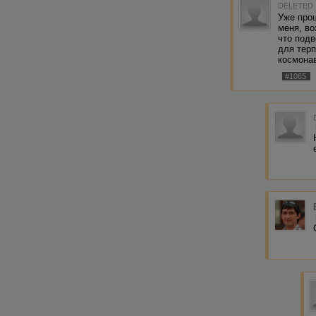
DELETED
Уже прош
меня, во
что подв
для тер
космона
#1065