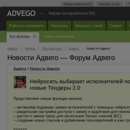
Биржа маркетинга
Каталог услуг
П
—
биржа копирайтинга №1
Работа в интернете
Заказчику
Магазин статей
Сервис
Все форумы
Новые сообщения
Адвего
Форум
Все форумы
Адвего
Новости Адвего
Новости Адвего — Форум Адвего
Адвего
/
Новости Адвего
Нейросеть выбирает исполнителей по
новые Тендеры 2.0
Представляем новые функции заказов:
-- автовыбор подавших заявки исполнителей с помощью нейросе
-- раздельная настройка доступа к заказу и аудитории для поиск
-- доступ к заказу сразу для нескольких Белых списков (БС);
-- создание новых списков и добавление пользователей в уже с
======