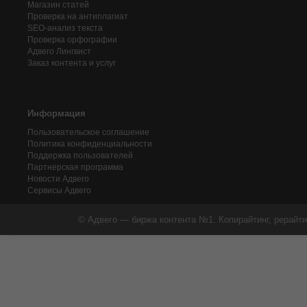
Магазин статей
Проверка на антиплагиат
SEO-анализ текста
Проверка орфографии
Адвего
Лингвист
Заказ контента и услуг
Информация
Пользовательское соглашение
Политика конфиденциальности
Поддержка пользователей
Партнерская программа
Новости Адвего
Сервисы Адвего
© Адвего — биржа контента №1. Копирайтинг, рерайти