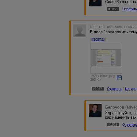
Спасибо за сигн
#1088
Ответит
DELETED
написала 17.04.20
В поле "предложить тему
#1087.1
1921x1080, jpeg
293 Kb
#1087
Ответить
/
Цитиро
Белоусов (adve
Здравствуйте, н
как изменить за
#1089
Ответит