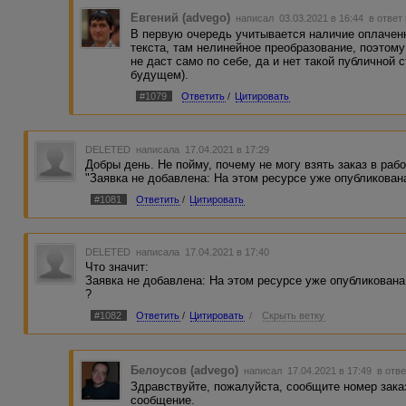
Евгений (advego)
написал 03.03.2021 в 16:44
в ответ
В первую очередь учитывается наличие оплаченн
текста, там нелинейное преобразование, поэтому
не даст само по себе, да и нет такой публичной 
будущем).
#1079
Ответить
/
Цитировать
DELETED
написала 17.04.2021 в 17:29
Добры день. Не пойму, почему не могу взять заказ в рабо
"Заявка не добавлена: На этом ресурсе уже опубликован
#1081
Ответить
/
Цитировать
DELETED
написала 17.04.2021 в 17:40
Что значит:
Заявка не добавлена: На этом ресурсе уже опубликована
?
#1082
Ответить
/
Цитировать
/
Скрыть ветку
Белоусов (advego)
написал 17.04.2021 в 17:49
в отв
Здравствуйте, пожалуйста, сообщите номер заказ
сообщение.