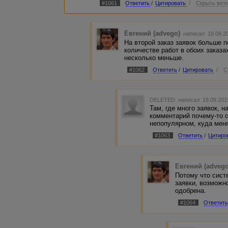
#1061
Ответить
/
Цитировать
/
Скрыть вет
Евгений (advego)
написал 18.09.2
На второй заказ заявок больше 
количестве работ в обоих заказа
несколько меньше.
#1062
Ответить
/
Цитировать
/
С
DELETED
написал 18.09.201
Там, где много заявок, 
комментарий почему-то с
непопулярном, куда меня
#1063
Ответить
/
Цитиро
Евгений (advego
Потому что сист
заявки, возможн
одобрена.
#1064
Ответит