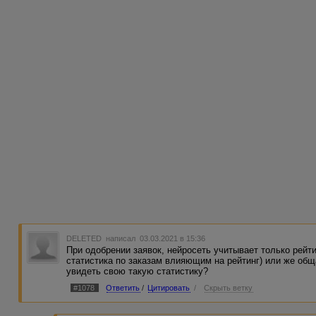
DELETED
написал 03.03.2021 в 15:36
При одобрении заявок, нейросеть учитывает только рейт
статистика по заказам влияющим на рейтинг) или же обща
увидеть свою такую статистику?
#1078
Ответить
/
Цитировать
/
Скрыть ветку