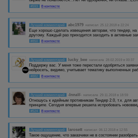
#593
В контексте
abc1979
Лучший комментарий
написал 25.12.2018 в 22:24
Еще хорошо сделать извещения авторам, что тендер, на 
другому. Каждый раз приходится заходить в активные з
#850
В контексте
lucky_bee
Лучший комментарий
написала 28.02.2019 в 00:37
Поддержу вас. У меня тоже перестали одобряться заявки
нейросеть, видимо, учитывает тематику выполненных ра
PRO
#882
В контексте
-InnaV-
Лучший комментарий
написала 29.11.2018 в 18:59
Отношусь к идейным противникам Тендер 2.0, т.к. для а
принципе. Сегодня впервые решила испробовать нововв
#524
В контексте
larosett
Лучший комментарий
написал 06.12.2018 в 12:55
Такое ощущение, что заказчики не в состоянии разобрат