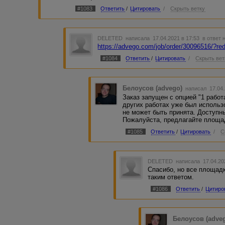
#1083
Ответить
/
Цитировать
/
Скрыть ветку
DELETED
написала 17.04.2021 в 17:53
в ответ 
https://advego.com/job/order/30096516/?red
#1084
Ответить
/
Цитировать
/
Скрыть вет
Белоусов (advego)
написал 17.04.
Заказ запущен с опцией "1 работа
других работах уже был использ
не может быть принята. Доступн
Пожалуйста, предлагайте площад
#1085
Ответить
/
Цитировать
/
С
DELETED
написала 17.04.20
Спасибо, но все площадк
таким ответом.
#1086
Ответить
/
Цитиро
Белоусов (adve